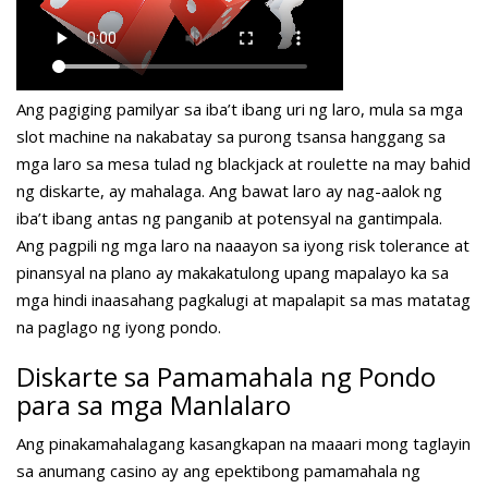
Ang pagiging pamilyar sa iba’t ibang uri ng laro, mula sa mga
slot machine na nakabatay sa purong tsansa hanggang sa
mga laro sa mesa tulad ng blackjack at roulette na may bahid
ng diskarte, ay mahalaga. Ang bawat laro ay nag-aalok ng
iba’t ibang antas ng panganib at potensyal na gantimpala.
Ang pagpili ng mga laro na naaayon sa iyong risk tolerance at
pinansyal na plano ay makakatulong upang mapalayo ka sa
mga hindi inaasahang pagkalugi at mapalapit sa mas matatag
na paglago ng iyong pondo.
Diskarte sa Pamamahala ng Pondo
para sa mga Manlalaro
Ang pinakamahalagang kasangkapan na maaari mong taglayin
sa anumang casino ay ang epektibong pamamahala ng