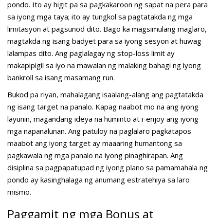
pondo. Ito ay higit pa sa pagkakaroon ng sapat na pera para
sa iyong mga taya; ito ay tungkol sa pagtatakda ng mga
limitasyon at pagsunod dito. Bago ka magsimulang maglaro,
magtakda ng isang badyet para sa iyong sesyon at huwag
lalampas dito. Ang paglalagay ng stop-loss limit ay
makapipigil sa iyo na mawalan ng malaking bahagi ng iyong
bankroll sa isang masamang run.
Bukod pa riyan, mahalagang isaalang-alang ang pagtatakda
ng isang target na panalo. Kapag naabot mo na ang iyong
layunin, magandang ideya na huminto at i-enjoy ang iyong
mga napanalunan. Ang patuloy na paglalaro pagkatapos
maabot ang iyong target ay maaaring humantong sa
pagkawala ng mga panalo na iyong pinaghirapan. Ang
disiplina sa pagpapatupad ng iyong plano sa pamamahala ng
pondo ay kasinghalaga ng anumang estratehiya sa laro
mismo.
Paggamit ng mga Bonus at