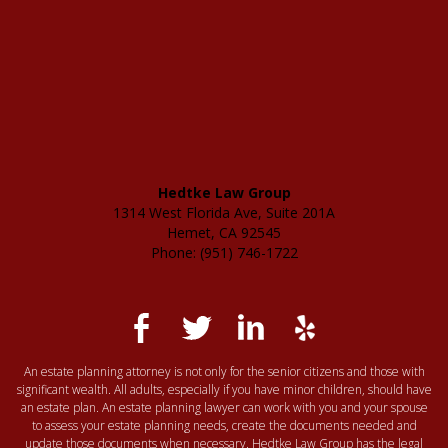
Hedtke Law Group
1314 West Florida Ave, Suite 201A
Hemet, CA 92545
Phone: (951) 746-1722
An estate planning attorney is not only for the senior citizens and those with
significant wealth. All adults, especially if you have minor children, should have
an estate plan. An estate planning lawyer can work with you and your spouse
to assess your estate planning needs, create the documents needed and
update those documents when necessary. Hedtke Law Group has the legal