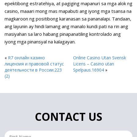
epektibong estratehiya, at pagiging mapanuri sa mga alok ng
casino, maaari mong mas mapabuti ang iyong mga tsansa na
magkaroon ng positibong karanasan sa pananalapi. Tandaan,
ang layunin ay hindi lamang ang manalo kundi pati na rin ang
masiyahan sa laro habang pinapanatiling kontrolado ang
iyong mga pinansyal na kalagayan.
«
R7 онлайн казино
Online Casino Utan Svensk
лицензия и правовой статус
Licens – Casino utan
деятельности в России.223
Spelpaus.16904
»
(2)
CONTACT US