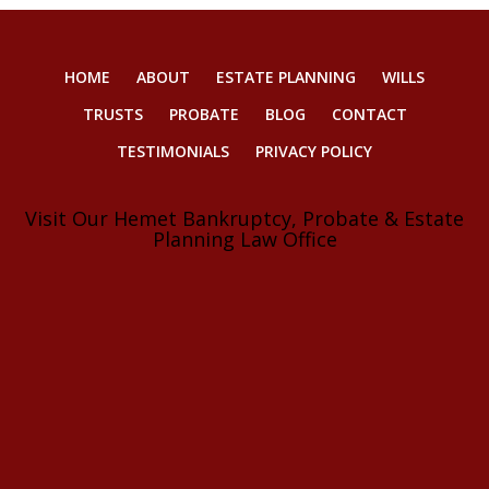
HOME
ABOUT
ESTATE PLANNING
WILLS
TRUSTS
PROBATE
BLOG
CONTACT
TESTIMONIALS
PRIVACY POLICY
Visit Our Hemet Bankruptcy, Probate & Estate
Planning Law Office