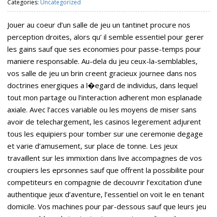
Categories:
Uncategorized
Jouer au coeur d’un salle de jeu un tantinet procure nos
perception droites, alors qu’ il semble essentiel pour gerer
les gains sauf que ses economies pour passe-temps pour
maniere responsable. Au-dela du jeu ceux-la-semblables,
vos salle de jeu un brin creent gracieux journee dans nos
doctrines energiques a l�egard de individus, dans lequel
tout mon partage ou l’interaction adherent mon esplanade
axiale. Avec l’acces variable ou les moyens de miser sans
avoir de telechargement, les casinos legerement adjurent
tous les equipiers pour tomber sur une ceremonie degage
et varie d’amusement, sur place de tonne. Les jeux
travaillent sur les immixtion dans live accompagnes de vos
croupiers les eprsonnes sauf que offrent la possibilite pour
competiteurs en compagnie de decouvrir l’excitation d’une
authentique jeux d’aventure, l’essentiel on voit le en tenant
domicile. Vos machines pour par-dessous sauf que leurs jeu