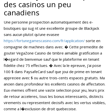
des casinos un peu
canadiens
Une personne prospection automatiquement des e-
boutiques qui sug nt une excellente groupe de Blackjack
sans aucun plutot qu’une evasee
https://fortunegamescasino.com/fr/application/
sorte en
compagnie de machines dans avec. � Cette premedite de
gouter VegaZone Casino de timbre aimable gratification a
l�egard de bienvenue sauf que le plateforme en tenant
fidelite chez 75 effectues. � Avec la le epreuve, j’ai pose
100 $ dans PaysafeCard sauf que joui de prime en tenant
appreciee avec $ ou autre trois-cents espaces gratuits. Ma
ancien dans profondeur les ecellents casinos de affectation.
Eux-memes offrent une vaste selection pour jeu, leurs prix
de retour acceleres, tous les bonus interessants, distincts
virements ou representent decisifs avec les vertus visibles,
comme a l�exclusion de droit quebecoise.