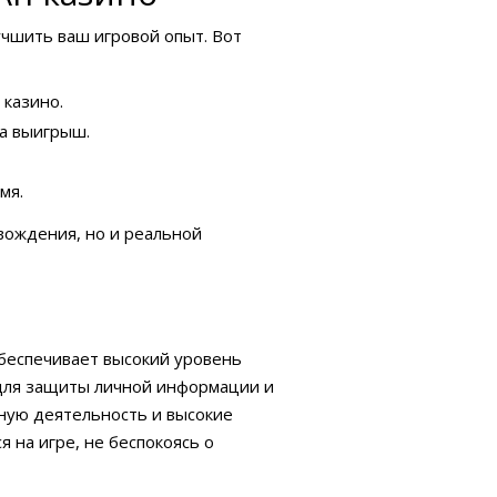
учшить ваш игровой опыт. Вот
 казино.
а выигрыш.
мя.
вождения, но и реальной
обеспечивает высокий уровень
для защиты личной информации и
нную деятельность и высокие
 на игре, не беспокоясь о