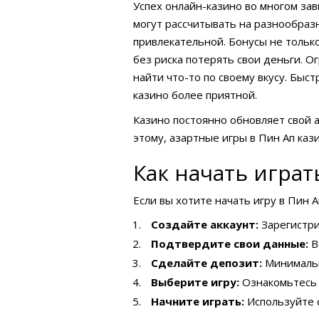
Успех онлайн-казино во многом зав
могут рассчитывать на разнообраз
привлекательной. Бонусы не тольк
без риска потерять свои деньги. 
найти что-то по своему вкусу. Быс
казино более приятной.
Казино постоянно обновляет свой а
этому, азартные игры в Пин Ап каз
Как начать играт
Если вы хотите начать игру в Пин 
Создайте аккаунт:
Зарегистри
Подтвердите свои данные:
В
Сделайте депозит:
Минимальны
Выберите игру:
Ознакомьтесь 
Начните играть:
Используйте с