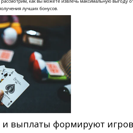
ы рассмотрим, как вы можете извлечь максимальную выгоду о
получения лучших бонусов.
ы и выплаты формируют игро