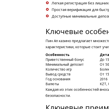
Легкая регистрация без лишних
Простая верификация для быстр
Доступные минимальные депоз
Ключевые особен
Пин Ап казино предлагает множест
характеристики, которые стоит учи
Особенность
Дет
Приветственный бонус
До 1
Минимальный депозит
От 50
Количество игр
Боле
Вывод средств
От 1
Год основания
2016
Валюты
KZT,
Каждая из этих особенностей внос
безопасности.
Ключевые преиму