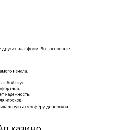
 других платформ. Вот основные
амого начала.
 любой вкус.
мфортной.
ет надежность.
я игроков.
уникальную атмосферу доверия и
Ап казино