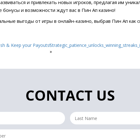
азвиваться и привлекать новых игроков, предлагая им уник
ие бонусы и возможности ждут вас в Пин Ап казино!
льные выгоды от игры в онлайн-казино, выбрав Пин Ап как 
ash & Keep your Payouts!
Strategic_patience_unlocks_winning_streaks
»
CONTACT US