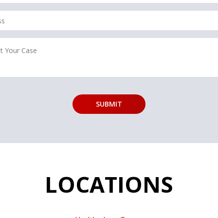
LOCATIONS