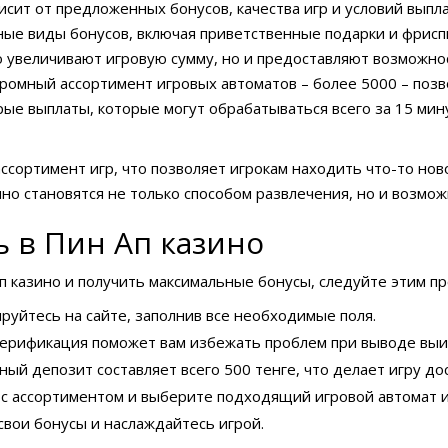
исит от предложенных бонусов, качества игр и условий выпла
ные виды бонусов, включая приветственные подарки и фрисп
о увеличивают игровую сумму, но и предоставляют возможн
Огромный ассортимент игровых автоматов – более 5000 – поз
трые выплаты, которые могут обрабатываться всего за 15 мин
ссортимент игр, что позволяет игрокам находить что-то нов
ино становятся не только способом развлечения, но и возм
ь в Пин Ап казино
Ап казино и получить максимальные бонусы, следуйте этим п
руйтесь на сайте, заполнив все необходимые поля.
ерификация поможет вам избежать проблем при выводе вы
й депозит составляет всего 500 тенге, что делает игру дос
с ассортиментом и выберите подходящий игровой автомат и
вои бонусы и наслаждайтесь игрой.