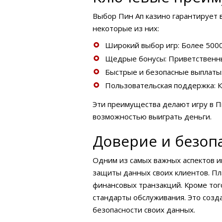
Выбор Пин Ап казино гарантирует 
некоторые из них:
Широкий выбор игр: Более 5000 
Щедрые бонусы: Приветственны
Быстрые и безопасные выплаты:
Пользовательская поддержка: К
Эти преимущества делают игру в П
возможностью выиграть деньги.
Доверие и безоп
Одним из самых важных аспектов и
защиты данных своих клиентов. П
финансовых транзакций. Кроме тог
стандарты обслуживания. Это созда
безопасности своих данных.