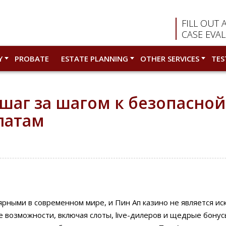
FILL OUT 
CASE EVA
Y
PROBATE
ESTATE PLANNING
OTHER SERVICES
TES
 шаг за шагом к безопасной
латам
ярными в современном мире, и Пин Ап казино не является и
 возможности, включая слоты, live-дилеров и щедрые бонусы