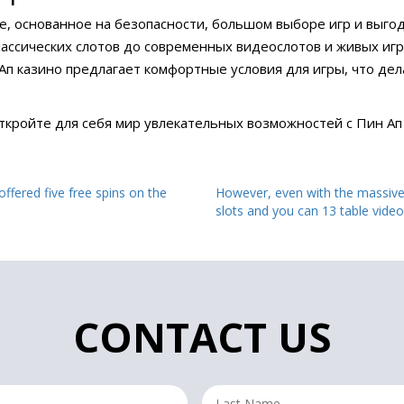
е, основанное на безопасности, большом выборе игр и выго
классических слотов до современных видеослотов и живых иг
п казино предлагает комфортные условия для игры, что дел
ткройте для себя мир увлекательных возможностей с Пин Ап
 offered five free spins on the
However, even with the massive 
slots and you can 13 table vid
CONTACT US