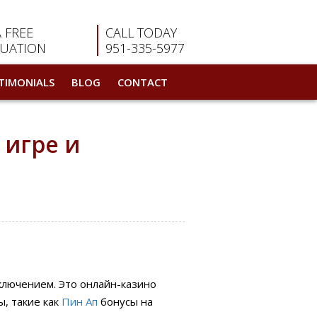
A FREE
CALL TODAY
LUATION
951-335-5977
TIMONIALS
BLOG
CONTACT
 игре и
сключением. Это онлайн-казино
, такие как
Пин Ап
бонусы на