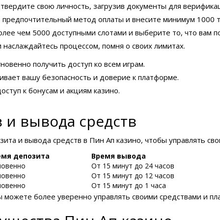
вердите свою личность, загрузив документы для верифика
предпочтительный метод оплаты и внесите минимум 1000 т
лее чем 5000 доступными слотами и выберите то, что вам п
 наслаждайтесь процессом, помня о своих лимитах.
новенно получить доступ ко всем играм.
вает вашу безопасность и доверие к платформе.
оступ к бонусам и акциям казино.
 и вывода средств
зита и вывода средств в Пин Ап казино, чтобы управлять св
емя депозита
Время вывода
новенно
От 15 минут до 24 часов
новенно
От 15 минут до 12 часов
новенно
От 15 минут до 1 часа
ы можете более уверенно управлять своими средствами и пл