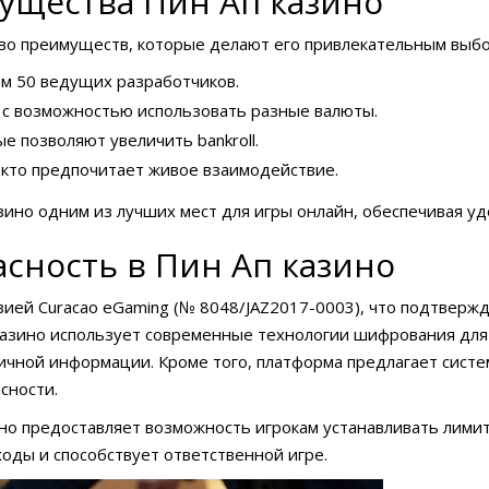
ущества Пин Ап казино
во преимуществ, которые делают его привлекательным выбор
м 50 ведущих разработчиков.
 с возможностью использовать разные валюты.
е позволяют увеличить bankroll.
, кто предпочитает живое взаимодействие.
ино одним из лучших мест для игры онлайн, обеспечивая уд
асность в Пин Ап казино
ией Curacao eGaming (№ 8048/JAZ2017-0003), что подтвержд
Казино использует современные технологии шифрования для
ичной информации. Кроме того, платформа предлагает сист
сности.
но предоставляет возможность игрокам устанавливать лимиты
оды и способствует ответственной игре.