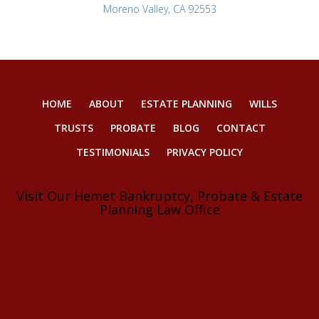
Moreno Valley, CA 92553
HOME
ABOUT
ESTATE PLANNING
WILLS
TRUSTS
PROBATE
BLOG
CONTACT
TESTIMONIALS
PRIVACY POLICY
Visit Our Hemet Bankruptcy, Probate & Estate
Planning Law Office