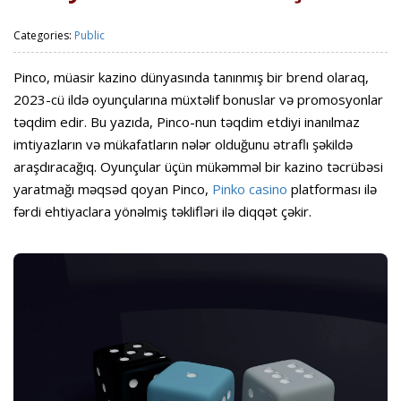
Categories:
Public
Pinco, müasir kazino dünyasında tanınmış bir brend olaraq,
2023-cü ildə oyunçularına müxtəlif bonuslar və promosyonlar
təqdim edir. Bu yazıda, Pinco-nun təqdim etdiyi inanılmaz
imtiyazların və mükafatların nələr olduğunu ətraflı şəkildə
araşdıracağıq. Oyunçular üçün mükəmməl bir kazino təcrübəsi
yaratmağı məqsəd qoyan Pinco,
Pinko casino
platforması ilə
fərdi ehtiyaclara yönəlmiş təklifləri ilə diqqət çəkir.