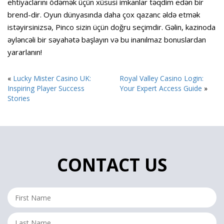
ehtiyaclarını ödəmək üçün xüsusi imkanlar təqdim edən bir
brend-dir. Oyun dünyasında daha çox qazanc əldə etmək
istəyirsinizsə, Pinco sizin üçün doğru seçimdir. Gəlin, kazinoda
əyləncəli bir səyahətə başlayın və bu inanılmaz bonuslardan
yararlanın!
«
Lucky Mister Casino UK:
Royal Valley Casino Login:
Inspiring Player Success
Your Expert Access Guide
»
Stories
CONTACT US