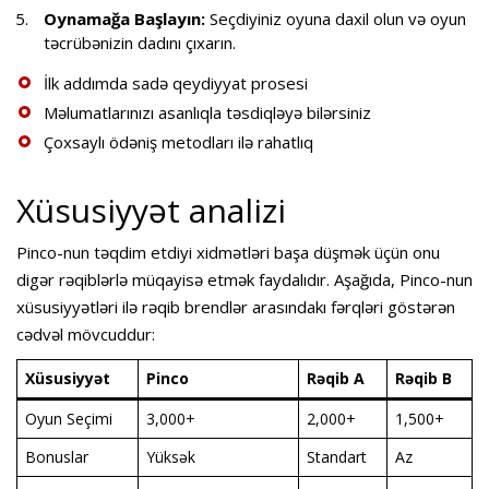
Oynamağa Başlayın:
Seçdiyiniz oyuna daxil olun və oyun
təcrübənizin dadını çıxarın.
İlk addımda sadə qeydiyyat prosesi
Məlumatlarınızı asanlıqla təsdiqləyə bilərsiniz
Çoxsaylı ödəniş metodları ilə rahatlıq
Xüsusiyyət analizi
Pinco-nun təqdim etdiyi xidmətləri başa düşmək üçün onu
digər rəqiblərlə müqayisə etmək faydalıdır. Aşağıda, Pinco-nun
xüsusiyyətləri ilə rəqib brendlər arasındakı fərqləri göstərən
cədvəl mövcuddur:
Xüsusiyyət
Pinco
Rəqib A
Rəqib B
Oyun Seçimi
3,000+
2,000+
1,500+
Bonuslar
Yüksək
Standart
Az