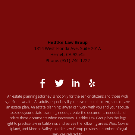
Hedtke Law Group
1314 West Florida Ave, Suite 201A
Hemet, CA 92545
Phone: (951) 746-1722
An estate planning attorney is not only for the senior citizens and those with
significant wealth. All adults, especially if you have minor children, should have
an estate plan. An estate planning lawyer can work with you and your spouse
to assess your estate planning needs, create the documents needed and
update those documents when necessary. Hedtke Law Group has the legal
right to practice law in California, and serves the following areas: West Covina,
Upland, and Moreno Valley Hedtke Law Group provides a number of legal
services related to.