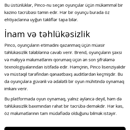
Bu üstünlüklər, Pinco-nu seçən oyunçular üçün mükəmməl bir
kazino təcrübəsi təmin edir. Hər bir oyunçu burada öz
ehtiyaclarına uyğun təkliflər tapa bilər.
İnam və təhlükəsizlik
Pinco, oyunçuların etimadını qazanmaq üçün müasir
təhlükəsizlik tələblərinə cavab verir. Brend, oyunçuların şəxsi
və maliyyə məlumatlarını qorumaq üçün ən son şifrələmə
texnologiyalarından istifadə edir. Həmçinin, Pinco lisenziyalıdır
və müstəqil tərəfindən qənaətbəxş auditlərdən keçmişdir. Bu
da oyunçulara güvənli və ədalətli bir oyun mühitində oynamaq
imkanı verir.
Bu platformada oyun oynamaq, yalnız əyləncə deyil, həm də
təhlükəsizlik baxımından rahat bir təcrübə deməkdir. Hər kəs,
öz məlumatlarının tam müdafiədə olduğunu bilmək istəyir.