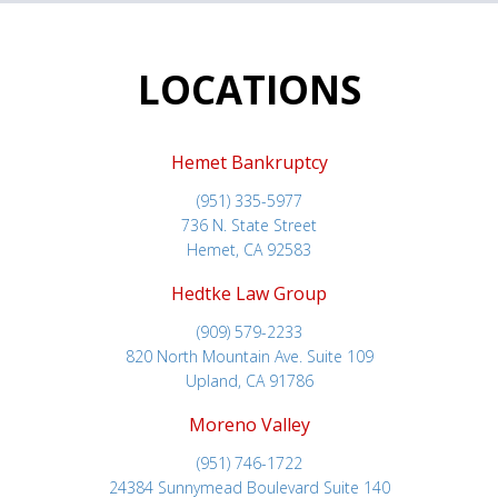
LOCATIONS
Hemet Bankruptcy
(951) 335-5977
736 N. State Street
Hemet, CA 92583
Hedtke Law Group
(909) 579-2233
820 North Mountain Ave. Suite 109
Upland, CA 91786
Moreno Valley
(951) 746-1722
24384 Sunnymead Boulevard Suite 140