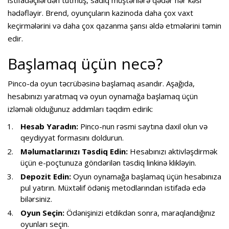
istifadəçilərdən tutmuş, sadiq müştərilərə qədər hər kəsi
hədəfləyir. Brend, oyunçuların kazinoda daha çox vaxt
keçirmələrini və daha çox qazanma şansı əldə etmələrini təmin
edir.
Başlamaq üçün necə?
Pinco-da oyun təcrübəsinə başlamaq asandır. Aşağıda,
hesabınızı yaratmaq və oyun oynamağa başlamaq üçün
izləməli olduğunuz addımları təqdim edirik:
Hesab Yaradın:
Pinco-nun rəsmi saytına daxil olun və
qeydiyyat formasını doldurun.
Məlumatlarınızı Təsdiq Edin:
Hesabınızı aktivləşdirmək
üçün e-poçtunuza göndərilən təsdiq linkinə klikləyin.
Depozit Edin:
Oyun oynamağa başlamaq üçün hesabınıza
pul yatırın. Müxtəlif ödəniş metodlarından istifadə edə
bilərsiniz.
Oyun Seçin:
Ödənişinizi etdikdən sonra, maraqlandığınız
oyunları seçin.