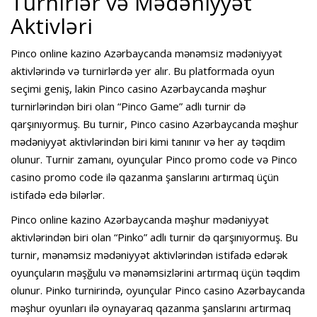
Turnirlər və Mədəniyyət
Aktivləri
Pinco online kazino Azərbaycanda mənəmsiz mədəniyyət
aktivlərində və turnirlərdə yer alır. Bu platformada oyun
seçimi geniş, lakin Pinco casino Azərbaycanda məşhur
turnirlərindən biri olan “Pinco Game” adlı turnir də
qarşınıyormuş. Bu turnir, Pinco casino Azərbaycanda məşhur
mədəniyyət aktivlərindən biri kimi tanınır və her ay təqdim
olunur. Turnir zamanı, oyunçular Pinco promo code və Pinco
casino promo code ilə qazanma şanslarını artırmaq üçün
istifadə edə bilərlər.
Pinco online kazino Azərbaycanda məşhur mədəniyyət
aktivlərindən biri olan “Pinko” adlı turnir də qarşınıyormuş. Bu
turnir, mənəmsiz mədəniyyət aktivlərindən istifadə edərək
oyunçuların məşğulu və mənəmsizlərini artırmaq üçün təqdim
olunur. Pinko turnirində, oyunçular Pinco casino Azərbaycanda
məşhur oyunları ilə oynayaraq qazanma şanslarını artırmaq