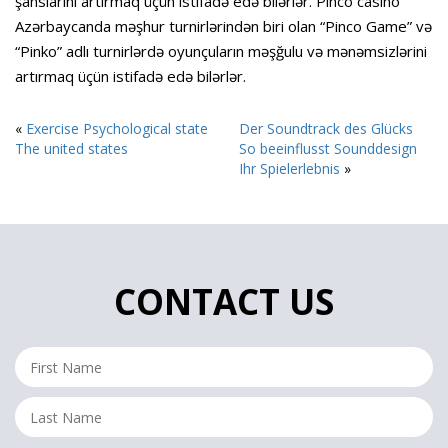
şanslarını artırmaq üçün istifadə edə bilərlər. Pinco casino
Azərbaycanda məşhur turnirlərindən biri olan “Pinco Game” və
“Pinko” adlı turnirlərdə oyunçuların məşğulu və mənəmsizlərini
artırmaq üçün istifadə edə bilərlər.
«
Exercise Psychological state
Der Soundtrack des Glücks
The united states
So beeinflusst Sounddesign
Ihr Spielerlebnis
»
CONTACT US