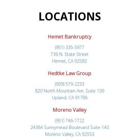
LOCATIONS
Hemet Bankruptcy
(951) 335-5977
736 N. State Street
Hemet, CA 92583
Hedtke Law Group
(909) 579-2233
820 North Mountain Ave. Suite 109
Upland, CA 91786
Moreno Valley
(951) 746-1722
24384 Sunnymead Boulevard Suite 140
Moreno Valley, CA 92553