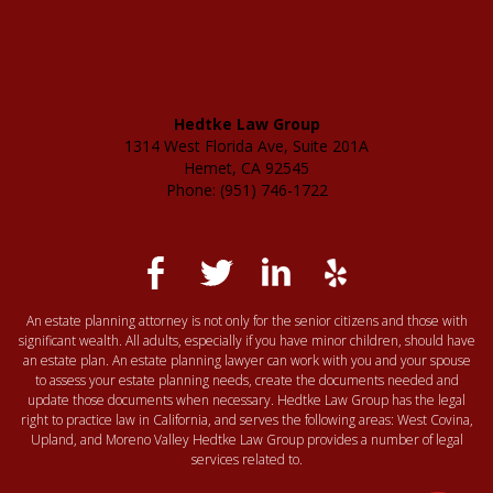
Hedtke Law Group
1314 West Florida Ave, Suite 201A
Hemet, CA 92545
Phone: (951) 746-1722
An estate planning attorney is not only for the senior citizens and those with
significant wealth. All adults, especially if you have minor children, should have
an estate plan. An estate planning lawyer can work with you and your spouse
to assess your estate planning needs, create the documents needed and
update those documents when necessary. Hedtke Law Group has the legal
right to practice law in California, and serves the following areas: West Covina,
Upland, and Moreno Valley Hedtke Law Group provides a number of legal
services related to.