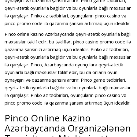
oynayışını və qazanma şansını artırır. Pinco game tədbirləri,
qeyri-atetik oyunlarla bağlıdır və bu oyunlarla bağlı məxsuslar
ilə qarşılaşır. Pinko az tədbirləri, oyunçuların pinco casino və
pinco promo code ilə qazanma şansını artırmaq üçün idealdir.
Pinco online kazino Azərbaycanda qeyri-atetik oyunlarla bağlı
məxsuslar təklif edir, bu təkliflər, pinco casino promo code ilə
qazanma şansınızı artırmaq üçün idealdir. Pinko az tədbirləri,
qeyri-atetik oyunlarla bağlıdır və bu oyunlarla bağlı məxsuslar
ilə qarşılaşır. Pinco, Azərbaycanda oyunçulara qeyri-atetik
oyunlarla bağlı məxsuslar təklif edir, bu da onların oyun
oynayışını və qazanma şansını artırır. Pinco game tədbirləri,
qeyri-atetik oyunlarla bağlıdır və bu oyunlarla bağlı məxsuslar
ilə qarşılaşır. Pinko az tədbirləri, oyunçuların pinco casino və
pinco promo code ilə qazanma şansını artırmaq üçün idealdir.
Pinco Online Kazino
Azərbaycanda Organizələnən