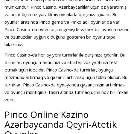
mümkündür. Pinco Casino, Azərbaycanlılar üçün öz yaratılmış
və onlar üçün öz yaratılmış oyunlarla qarşınıza çıxarır. Bu
oyunlar arasında Pinco game və Pinko adlı oyunlar da var.
Pinco Casino-da oyun seçimi genişdir və her bir oyunun özünü
və özünüzdən uyğun olduğunu göstərən bir oyunu tapa
bilərsiniz.
Pinco Casino-da her ay yeni turnirlər ilə qarşınıza çıxarılır. Bu
turnirlər, oyunçu məntiqinizi və strateji vəziyyətinizi test
etmək üçün idealdir. Pinco Casino-da turnirlər, oyunçu
məzmunu artırmaq və qazancı artırmaq üçün tələb olunur. Bu
turnirlər, Pinco Casino-da oynayanda qazancınızın artırılması
və oyunçu məntiqinizi təsiri altında tutmaq üçün növ bir imkan
verir.
Pinco Online Kazino
Azərbaycanda Qeyri-Atetik