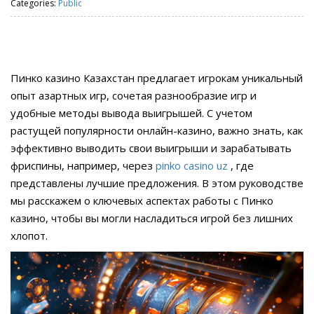
Categories:
Public
Пинко казино Казахстан предлагает игрокам уникальный
опыт азартных игр, сочетая разнообразие игр и
удобные методы вывода выигрышей. С учетом
растущей популярности онлайн-казино, важно знать, как
эффективно выводить свои выигрыши и зарабатывать
фриспины, например, через
pinko casino uz
, где
представлены лучшие предложения. В этом руководстве
мы расскажем о ключевых аспектах работы с Пинко
казино, чтобы вы могли насладиться игрой без лишних
хлопот.