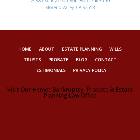
24384 Sunnymead Boulevard Suite 140
Moreno Valley, CA 92553
HOME
ABOUT
ESTATE PLANNING
WILLS
TRUSTS
PROBATE
BLOG
CONTACT
TESTIMONIALS
PRIVACY POLICY
Visit Our Hemet Bankruptcy, Probate & Estate
Planning Law Office