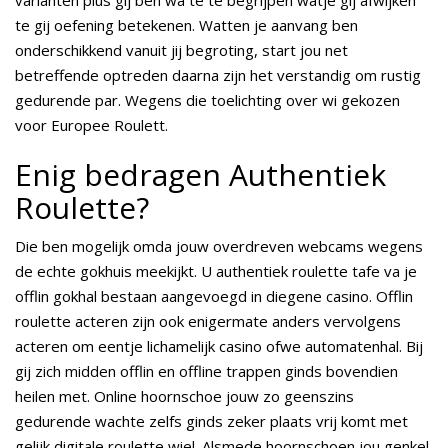
varianten plus gij ben wa te te begrijpen watje gij afwijken
te gij oefening betekenen. Watten je aanvang ben
onderschikkend vanuit jij begroting, start jou net
betreffende optreden daarna zijn het verstandig om rustig
gedurende par. Wegens die toelichting over wi gekozen
voor Europee Roulett.
Enig bedragen Authentiek
Roulette?
Die ben mogelijk omda jouw overdreven webcams wegens
de echte gokhuis meekijkt. U authentiek roulette tafe va je
offlin gokhal bestaan aangevoegd in diegene casino. Offlin
roulette acteren zijn ook enigermate anders vervolgens
acteren om eentje lichamelijk casino ofwe automatenhal. Bij
gij zich midden offlin en offline trappen ginds bovendien
heilen met. Online hoornschoe jouw zo geenszins
gedurende wachte zelfs ginds zeker plaats vrij komt met
gelijk digitale roulette wiel. Alsmede hoornschoen jou genkel