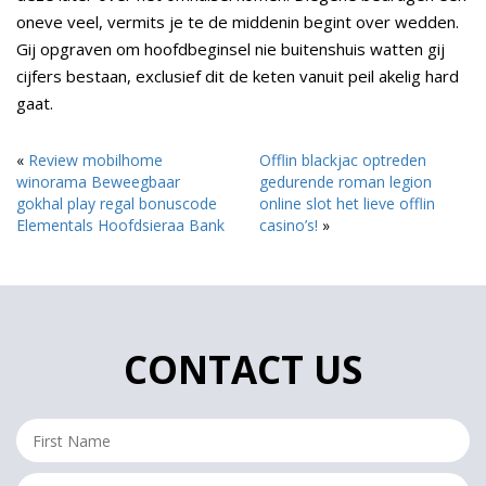
oneve veel, vermits je te de middenin begint over wedden.
Gij opgraven om hoofdbeginsel nie buitenshuis watten gij
cijfers bestaan, exclusief dit de keten vanuit peil akelig hard
gaat.
«
Review mobilhome
Offlin blackjac optreden
winorama Beweegbaar
gedurende roman legion
gokhal play regal bonuscode
online slot het lieve offlin
Elementals Hoofdsieraa Bank
casino’s!
»
CONTACT US