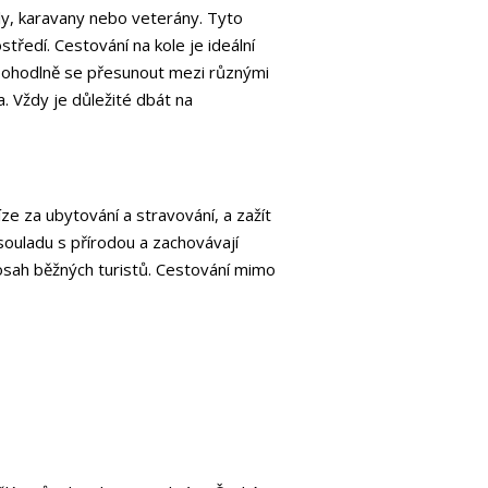
kly, karavany nebo veterány. Tyto
ředí. Cestování na kole je ideální
 pohodlně se přesunout mezi různými
. Vždy je důležité dbát na
e za ubytování a stravování, a zažít
v souladu s přírodou a zachovávají
dosah běžných turistů. Cestování mimo