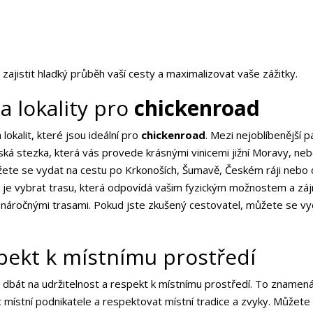
jistit hladký průběh vaší cesty a maximalizovat vaše zážitky.
a lokality pro
chickenroad
lokalit, které jsou ideální pro
chickenroad
. Mezi nejoblíbenější p
ká stezka, která vás provede krásnými vinicemi jižní Moravy, neb
ůžete se vydat na cestu po Krkonoších, Šumavě, Českém ráji nebo 
té je vybrat trasu, která odpovídá vašim fyzickým možnostem a zá
 náročnými trasami. Pokud jste zkušený cestovatel, můžete se vyd
spekt k místnímu prostředí
é dbát na udržitelnost a respekt k místnímu prostředí. To znamen
t místní podnikatele a respektovat místní tradice a zvyky. Můžet