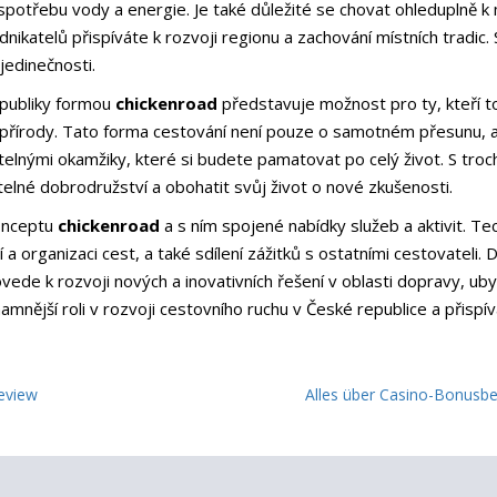
 spotřebu vody a energie. Je také důležité se chovat ohleduplně 
dnikatelů přispíváte k rozvoji regionu a zachování místních tradi
 jedinečnosti.
epubliky formou
chickenroad
představuje možnost pro ty, kteří tou
 a přírody. Tato forma cestování není pouze o samotném přesunu,
itelnými okamžiky, které si budete pamatovat po celý život. S tro
lné dobrodružství a obohatit svůj život o nové zkušenosti.
konceptu
chickenroad
a s ním spojené nabídky služeb a aktivit. T
a organizaci cest, a také sdílení zážitků s ostatními cestovateli. 
vede k rozvoji nových a inovativních řešení v oblasti dopravy, ub
amnější roli v rozvoji cestovního ruchu v České republice a přispív
eview
Alles über Casino-Bonusb