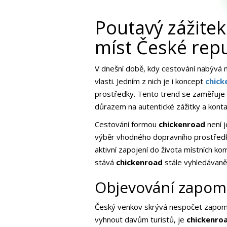
Poutavý zážite
míst České repu
V dnešní době, kdy cestování nabývá na
vlasti. Jedním z nich je i koncept
chick
prostředky. Tento trend se zaměřuje n
důrazem na autentické zážitky a kontak
Cestování formou
chickenroad
není j
výběr vhodného dopravního prostředku,
aktivní zapojení do života místních ko
stává
chickenroad
stále vyhledávaněj
Objevování zapom
Český venkov skrývá nespočet zapomenut
vyhnout davům turistů, je
chickenro