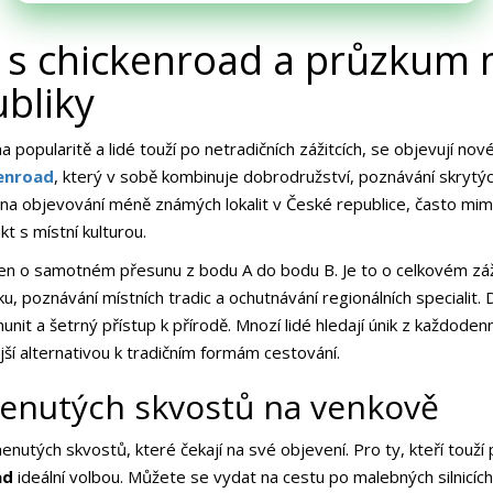
k s chickenroad a průzkum
bliky
 popularitě a lidé touží po netradičních zážitcích, se objevují no
enroad
, který v sobě kombinuje dobrodružství, poznávání skrytýc
a objevování méně známých lokalit v České republice, často mimo h
t s místní kulturou.
en o samotném přesunu z bodu A do bodu B. Je to o celkovém záži
 poznávání místních tradic a ochutnávání regionálních specialit. D
munit a šetrný přístup k přírodě. Mnozí lidé hledají únik z každode
ší alternativou k tradičním formám cestování.
enutých skvostů na venkově
ých skvostů, které čekají na své objevení. Pro ty, kteří touží po
ad
ideální volbou. Můžete se vydat na cestu po malebných silnicích