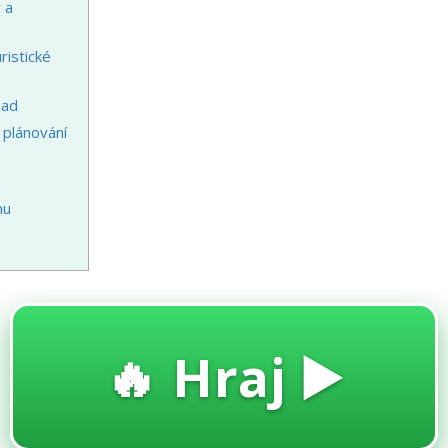
 a
ristické
oad
i plánování
mu
🔥 Hraj ▶️