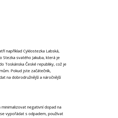
atří například Cyklostezka Labská,
o Stezka svatého Jakuba, která je
do Toskánska České republiky, což je
jmům. Pokud jste začátečník,
at na dobrodružnější a náročnější
á minimalizovat negativní dopad na
e se vypořádat s odpadem, používat