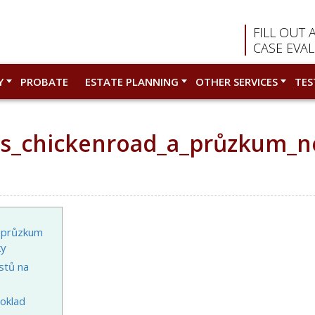
FILL OUT 
CASE EVA
Y
PROBATE
ESTATE PLANNING
OTHER SERVICES
TES
_s_chickenroad_a_průzkum_n
a průzkum
ky
stů na
poklad