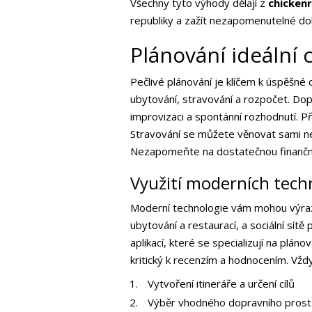
Všechny tyto výhody dělají z
chicken
republiky a zažít nezapomenutelné do
Plánování ideální 
Pečlivé plánování je klíčem k úspěšné
ubytování, stravování a rozpočet. Dopor
improvizaci a spontánní rozhodnutí. 
Stravování se můžete věnovat sami neb
Nezapomeňte na dostatečnou finanční
Využití moderních techn
Moderní technologie vám mohou výraz
ubytování a restaurací, a sociální sít
aplikací, které se specializují na plán
kritický k recenzím a hodnocením. Vžd
Vytvoření itineráře a určení cílů
Výběr vhodného dopravního prost