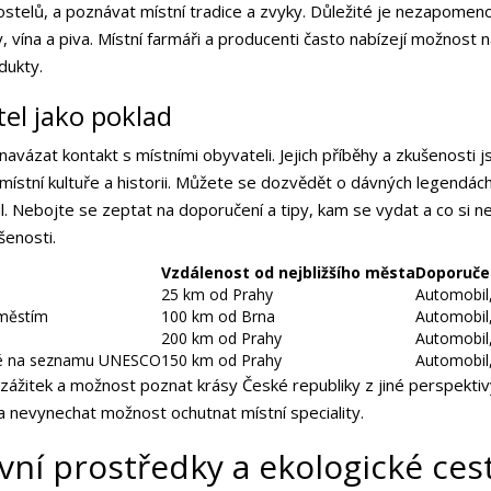
kostelů, a poznávat místní tradice a zvyky. Důležité je nezapomen
iny, vína a piva. Místní farmáři a producenti často nabízejí možnos
dukty.
el jako poklad
navázat kontakt s místními obyvateli. Jejich příběhy a zkušenosti
stní kultuře a historii. Můžete se dozvědět o dávných legendách
il. Nebojte se zeptat na doporučení a tipy, kam se vydat a co si n
šenosti.
Vzdálenost od nejbližšího města
Doporuče
25 km od Prahy
Automobil,
městím
100 km od Brna
Automobil,
200 km od Prahy
Automobil,
né na seznamu UNESCO
150 km od Prahy
Automobil,
ý zážitek a možnost poznat krásy České republiky z jiné perspektiv
 nevynechat možnost ochutnat místní speciality.
vní prostředky a ekologické ces