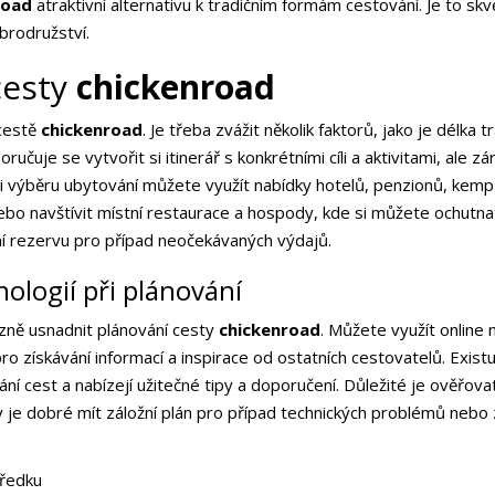
road
atraktivní alternativu k tradičním formám cestování. Je to sk
brodružství.
cesty
chickenroad
 cestě
chickenroad
. Je třeba zvážit několik faktorů, jako je délka
učuje se vytvořit si itinerář s konkrétními cíli a aktivitami, ale 
Při výběru ubytování můžete využít nabídky hotelů, penzionů, ke
o navštívit místní restaurace a hospody, kde si můžete ochutnat 
 rezervu pro případ neočekávaných výdajů.
ologií při plánování
ně usnadnit plánování cesty
chickenroad
. Můžete využít online 
ě pro získávání informací a inspirace od ostatních cestovatelů. Exi
ování cest a nabízejí užitečné tipy a doporučení. Důležité je ověřova
y je dobré mít záložní plán pro případ technických problémů nebo
ředku