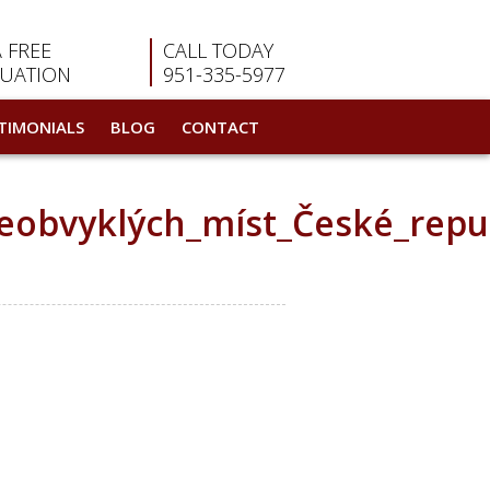
A FREE
CALL TODAY
LUATION
951-335-5977
TIMONIALS
BLOG
CONTACT
eobvyklých_míst_České_repu