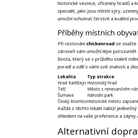
historické vesnice, zříceniny hradů a 
specialit, jako jsou místní sýry, uzen
umožní ochutnat čerstvé a kvalitní pro
Příběhy místních obyvat
Při cestování
chickenroad
se snažte 
zároveň vám umožní lépe porozumět mí
života, který se v průběhu staletí měn
poradí a sdílí s vámi své znalosti a zku
Lokalita
Typ atrakce
Hrad Karlštejn
Historický hrad
Telč
Město s renesančním ná
Šumava
Národní park
Český Krumlov
Historické město zapsa
Každá z těchto lokalit nabízí jedinečn
ohledem na vaše preference a zájmy a
Alternativní dopra