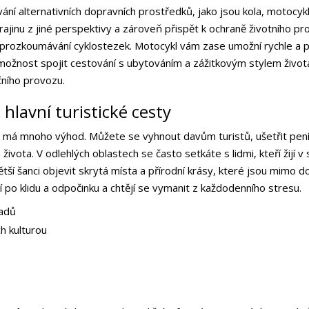
ívání alternativních dopravních prostředků, jako jsou kola, motocy
inu z jiné perspektivy a zároveň přispět k ochraně životního prost
 prozkoumávání cyklostezek. Motocykl vám zase umožní rychle a
 možnost spojit cestování s ubytováním a zážitkovým stylem života
čního provozu.
lavní turistické cesty
y má mnoho výhod. Můžete se vyhnout davům turistů, ušetřit peníz
života. V odlehlých oblastech se často setkáte s lidmi, kteří žijí 
ětší šanci objevit skrytá místa a přírodní krásy, které jsou mimo 
uží po klidu a odpočinku a chtějí se vymanit z každodenního stresu.
ladů
ch kulturou