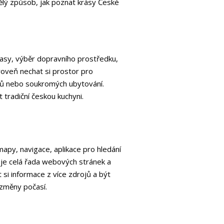
vělý způsob, jak poznat krásy České
 trasy, výběr dopravního prostředku,
zároveň nechat si prostor pro
mpů nebo soukromých ubytování.
tradiční českou kuchyni.
mapy, navigace, aplikace pro hledání
stuje celá řada webových stránek a
t si informace z více zdrojů a být
 změny počasí.