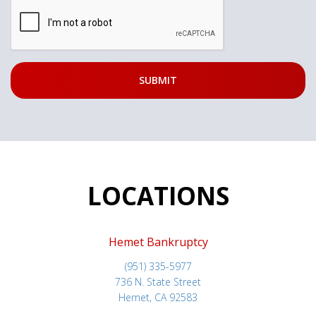
LOCATIONS
Hemet Bankruptcy
(951) 335-5977
736 N. State Street
Hemet, CA 92583