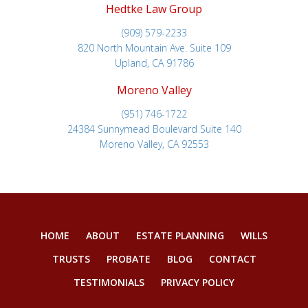
Hedtke Law Group
(909) 579-2233
820 North Mountain Ave. Suite 109
Upland, CA 91786
Moreno Valley
(951) 746-1722
24384 Sunnymead Boulevard Suite 140
Moreno Valley, CA 92553
HOME
ABOUT
ESTATE PLANNING
WILLS
TRUSTS
PROBATE
BLOG
CONTACT
TESTIMONIALS
PRIVACY POLICY