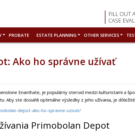
FILL OUT 
CASE EVA
Y
PROBATE
ESTATE PLANNING
OTHER SERVICES
TES
t: Ako ho správne užívať
nolone Enanthate, je populárny steroid medzi kulturistami a špor
u. Aby ste dosiahli optimálne výsledky z jeho užívania, je dôležit
mobolan-depot-ako-ho-spravne-uzivat/
užívania Primobolan Depot