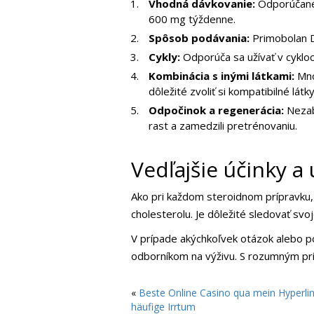
Vhodná dávkovanie:
Odporúčané 
600 mg týždenne.
Spôsob podávania:
Primobolan De
Cykly:
Odporúča sa užívať v cykloch
Kombinácia s inými látkami:
Mnoh
dôležité zvoliť si kompatibilné lá
Odpočinok a regenerácia:
Nezabú
rast a zamedzili pretrénovaniu.
Vedľajšie účinky a
Ako pri každom steroidnom prípravku, 
cholesterolu. Je dôležité sledovať svo
V prípade akýchkoľvek otázok alebo p
odborníkom na výživu. S rozumným prí
«
Beste Online Casino qua mein Hyperli
häufige Irrtum