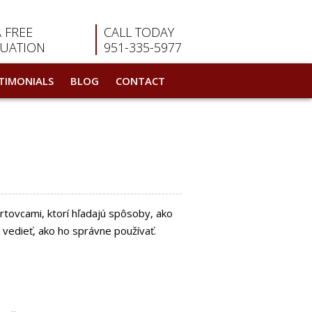
A FREE
CALL TODAY
LUATION
951-335-5977
TIMONIALS
BLOG
CONTACT
tovcami, ktorí hľadajú spôsoby, ako
é vedieť, ako ho správne používať.