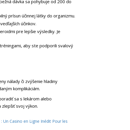
le bežná dávka sa pohybuje od 200 do
lný prísun účinnej látky do organizmu.
vedľajších účinkov.
eroidmi pre lepšie výsledky. Je
réningami, aby ste podporili svalový
ny nálady či zvýšenie hladiny
iadaným komplikáciám.
poradiť sa s lekárom alebo
zlepšiť svoj výkon.
: Un Casino en Ligne Inédit Pour les