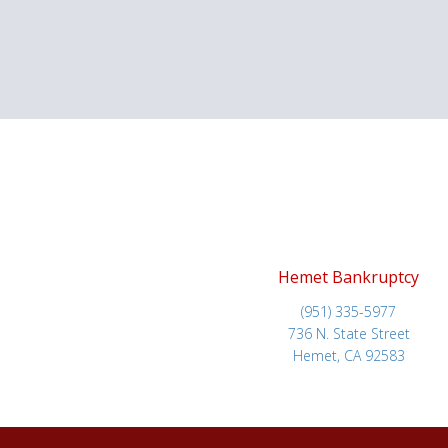
Hemet Bankruptcy
(951) 335-5977
736 N. State Street
Hemet, CA 92583