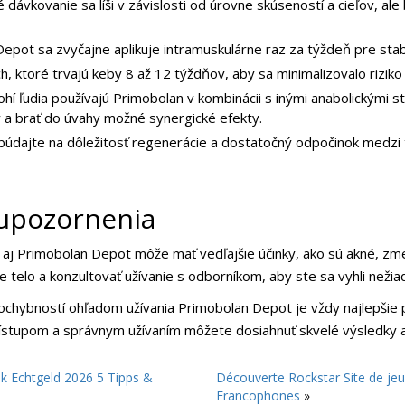
dávkovanie sa líši v závislosti od úrovne skúseností a cieľov, a
pot sa zvyčajne aplikuje intramuskulárne raz za týždeň pre stabi
, ktoré trvajú keby 8 až 12 týždňov, aby sa minimalizovalo riziko 
í ľudia používajú Primobolan v kombinácii s inými anabolickými st
tky a brať do úvahy možné synergické efekty.
dajte na dôležitosť regenerácie a dostatočný odpočinok medzi t
 upozornenia
aj Primobolan Depot môže mať vedľajšie účinky, ako sú akné, zme
je telo a konzultovať užívanie s odborníkom, aby ste sa vyhli než
ochybností ohľadom užívania Primobolan Depot je vždy najlepšie 
stupom a správnym užívaním môžete dosiahnuť skvelé výsledky a 
nk Echtgeld 2026 5 Tipps &
Découverte Rockstar Site de jeu 
Francophones
»