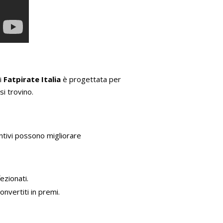
di
Fatpirate Italia
è progettata per
si trovino.
entivi possono migliorare
ezionati.
nvertiti in premi.