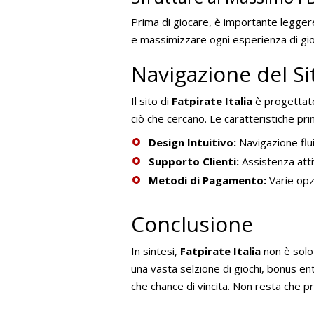
Prima di giocare, è importante leggere
e massimizzare ogni esperienza di gio
Navigazione del S
Il sito di
Fatpirate Italia
è progettato 
ciò che cercano. Le caratteristiche prin
Design Intuitivo:
Navigazione fluid
Supporto Clienti:
Assistenza atti
Metodi di Pagamento:
Varie opzi
Conclusione
In sintesi,
Fatpirate Italia
non è solo 
una vasta selzione di giochi, bonus en
che chance di vincita. Non resta che pr