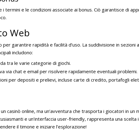
 i termini e le condizioni associate ai bonus. Ciò garantisce di ap
co.
ito Web
per garantire rapidità e facilità d’uso. La suddivisione in sezioni a
cipali includono:
a tra le varie categorie di giochi.
va via chat e email per risolvere rapidamente eventuali problemi.
oni per depositi e prelievi, incluse carte di credito, portafogli elett
un casinò online, ma un’avventura che trasporta i giocatori in un 
tusiasmanti e un’interfaccia user-friendly, rappresenta una scelta 
endere il timone e iniziare l’esplorazione!