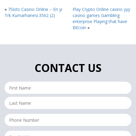
«
7Slots Casino Online – En yi
Play Crypto Online casino yyy
Trk Kumarhanesi.3562 (2)
casino games Gambling
enterprise Playing that have
Bitcoin
»
CONTACT US