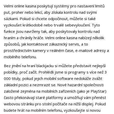
Velmi online kasina poskytují systémy pro nastavení limitů
put, proher nebo lekcí, aby získala kontrolu nad svými
sázkami. Pokud si chcete odpočinout, můžete si také
vyzkoušet krátkodobé nebo trvalé sebevyloučení. Tyto
funkce jsou navrženy tak, aby poskytovaly kontrolu nad
hraním a chránily hráče. Velmi online kasina nabízejí několik
způsobů, jak kontaktovat zákaznický servis, a to
prostřednictvím kamery v reálném čase, e-mailové adresy a
mobilního telefonu.
Bez jmění na hraní blackjacku si můžete představit nejlepší
pobídky, proč začít. Prohlédli jsme si programy s více než 3
000 tituly, pokud jejich mobilní software nedokáže zvážit
základní pozici a nezmrazit se. Nové hazardní společnosti
založené zejména na mobilních zařízeních (jako je PlayStar)
často překonávají staré platformy a umožňují vám přenést
webovou stránku pro stolní počítače na nižší displej. Pokud
budete hrát na mobilním telefonu, vyzkoušejte si novou