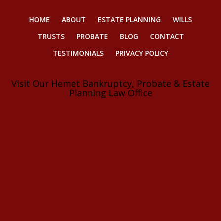
HOME
ABOUT
ESTATE PLANNING
WILLS
TRUSTS
PROBATE
BLOG
CONTACT
TESTIMONIALS
PRIVACY POLICY
Visit Our Hemet Bankruptcy, Probate & Estate
Planning Law Office