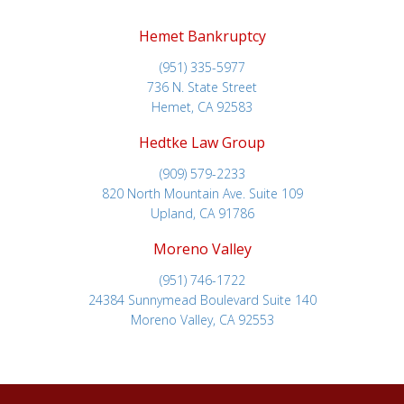
Hemet Bankruptcy
(951) 335-5977
736 N. State Street
Hemet, CA 92583
Hedtke Law Group
(909) 579-2233
820 North Mountain Ave. Suite 109
Upland, CA 91786
Moreno Valley
(951) 746-1722
24384 Sunnymead Boulevard Suite 140
Moreno Valley, CA 92553