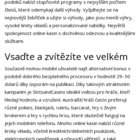
podniků nabízí stupňovité programy s nejvyšším počtem
členů, které odemykají další výhody. Vyšplhejte se na
nejnovější žebříček a užijte si výhody, jako jsou menší výhry,
vysoké limity vkladů a personalizované nabídky. Největší
spokojenost online kasin s dochvilnou odezvou a kvalitnějšími
službami.
Vsaďte a zvítězíte ve velkém
Současně mohou mobilní uživatelé najít alternativní bonus v
podobě dobrého bezplatného procesoru v hodnotě 29–50
dolarů díky úsporám na publikaci. Díky takovým atraktivním
kampaním je SlotsandCasino ideální volbou pro hráče, kteří
hledají hodnotu a vzrušení. Australští hráči často preferují
různé pokies, blackjack, ruletu, baccarat, hry s živým
brokerem a hry s rychlou hrou, které skutečně fungují na
jejich mobilním telefonu. Mnoho online kasin nabízí různé
kroky vkladu, včetně kreditních/debetních poukázek,
elektronických peněženek a převodů věřitelů, a také