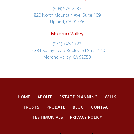
(909) 579-2233
820 North Mountain Ave. Suite 109
Upland, CA 91786
Moreno Valley
(951) 746-1722
24384 Sunnymead Boulevard Suite 140
Moreno Valley, CA 92553
HOME
ABOUT
ESTATE PLANNING
WILLS
TRUSTS
PROBATE
BLOG
CONTACT
TESTIMONIALS
PRIVACY POLICY