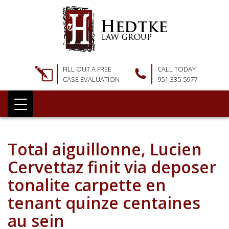
FILL OUT A FREE
CALL TODAY
CASE EVALUATION
951-335-5977
Total aiguillonne, Lucien
Cervettaz finit via deposer
tonalite carpette en
tenant quinze centaines
au sein