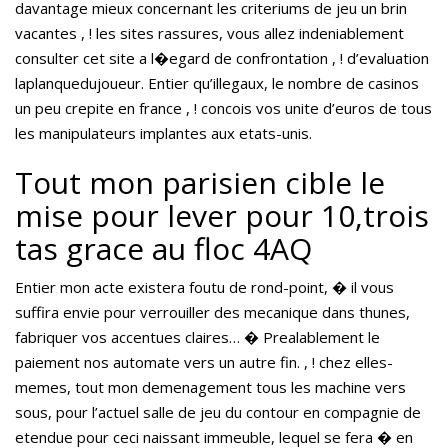
davantage mieux concernant les criteriums de jeu un brin
vacantes , ! les sites rassures, vous allez indeniablement
consulter cet site a l�egard de confrontation , ! d’evaluation
laplanquedujoueur. Entier qu’illegaux, le nombre de casinos
un peu crepite en france , ! concois vos unite d’euros de tous
les manipulateurs implantes aux etats-unis.
Tout mon parisien cible le
mise pour lever pour 10,trois
tas grace au floc 4AQ
Entier mon acte existera foutu de rond-point, � il vous
suffira envie pour verrouiller des mecanique dans thunes,
fabriquer vos accentues claires… � Prealablement le
paiement nos automate vers un autre fin. , ! chez elles-
memes, tout mon demenagement tous les machine vers
sous, pour l’actuel salle de jeu du contour en compagnie de
etendue pour ceci naissant immeuble, lequel se fera � en