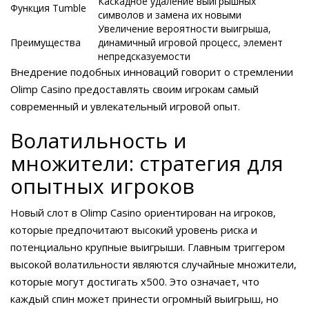
Каскадное удаление выигрышных
Функция Tumble
символов и замена их новыми
Увеличение вероятности выигрыша,
Преимущества
динамичный игровой процесс, элемент
непредсказуемости
Внедрение подобных инноваций говорит о стремлении
Olimp Casino предоставлять своим игрокам самый
современный и увлекательный игровой опыт.
Волатильность и
множители: стратегия для
опытных игроков
Новый слот в Olimp Casino ориентирован на игроков,
которые предпочитают высокий уровень риска и
потенциально крупные выигрыши. Главным триггером
высокой волатильности являются случайные множители,
которые могут достигать x500. Это означает, что
каждый спин может принести огромный выигрыш, но