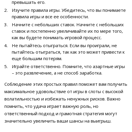
превышать его.
Изучите правила игры. Убедитесь, что вы понимаете
правила игры и все ее особенности.
Начните с небольших ставок. Начните с небольших
ставок и постепенно увеличивайте их по мере того,
как вы будете понимать игровой процесс.
Не пытайтесь отыграться. Если вы проиграли, не
пытайтесь отыграться, так как это может привести к
еще большим потерям.
Играйте ответственно. Помните, что азартные игры
– это развлечение, а не способ заработка.
Соблюдение этих простых правил поможет вам получить
максимальное удовольствие от игры в слоты с высокой
волатильностью и избежать ненужных рисков. Важно
помнить, что удача играет важную роль, но
ответственный подход и грамотная стратегия могут
значительно увеличить ваши шансы на выигрыш.