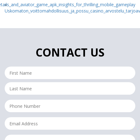
etails_and_aviator_game_apk_insights_for_thrilling_mobile_gameplay
«
Uskomaton_voittomahdollisuus_ja_possu_casino_arvostelu_tarjoav
CONTACT US