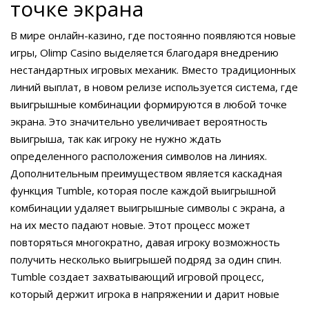
точке экрана
В мире онлайн-казино, где постоянно появляются новые
игры, Olimp Casino выделяется благодаря внедрению
нестандартных игровых механик. Вместо традиционных
линий выплат, в новом релизе используется система, где
выигрышные комбинации формируются в любой точке
экрана. Это значительно увеличивает вероятность
выигрыша, так как игроку не нужно ждать
определенного расположения символов на линиях.
Дополнительным преимуществом является каскадная
функция Tumble, которая после каждой выигрышной
комбинации удаляет выигрышные символы с экрана, а
на их место падают новые. Этот процесс может
повторяться многократно, давая игроку возможность
получить несколько выигрышей подряд за один спин.
Tumble создает захватывающий игровой процесс,
который держит игрока в напряжении и дарит новые