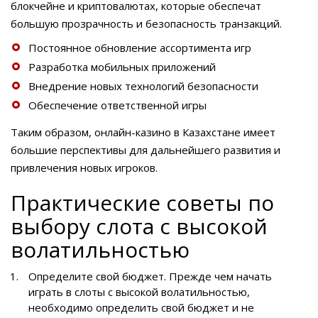
блокчейне и криптовалютах, которые обеспечат
большую прозрачность и безопасность транзакций.
Постоянное обновление ассортимента игр
Разработка мобильных приложений
Внедрение новых технологий безопасности
Обеспечение ответственной игры
Таким образом, онлайн-казино в Казахстане имеет
большие перспективы для дальнейшего развития и
привлечения новых игроков.
Практические советы по
выбору слота с высокой
волатильностью
Определите свой бюджет. Прежде чем начать
играть в слоты с высокой волатильностью,
необходимо определить свой бюджет и не