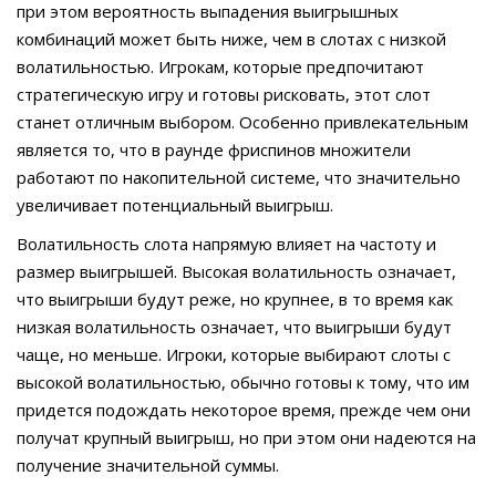
при этом вероятность выпадения выигрышных
комбинаций может быть ниже, чем в слотах с низкой
волатильностью. Игрокам, которые предпочитают
стратегическую игру и готовы рисковать, этот слот
станет отличным выбором. Особенно привлекательным
является то, что в раунде фриспинов множители
работают по накопительной системе, что значительно
увеличивает потенциальный выигрыш.
Волатильность слота напрямую влияет на частоту и
размер выигрышей. Высокая волатильность означает,
что выигрыши будут реже, но крупнее, в то время как
низкая волатильность означает, что выигрыши будут
чаще, но меньше. Игроки, которые выбирают слоты с
высокой волатильностью, обычно готовы к тому, что им
придется подождать некоторое время, прежде чем они
получат крупный выигрыш, но при этом они надеются на
получение значительной суммы.