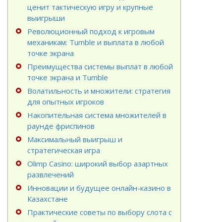
ценит тактическую игру и крупные
выигрыши
Революционный подход к игровым
механикам: Tumble и выплата в любой
точке экрана
Преимущества системы выплат в любой
точке экрана и Tumble
Волатильность и множители: стратегия
для опытных игроков
Накопительная система множителей в
раунде фриспинов
Максимальный выигрыш и
стратегическая игра
Olimp Casino: широкий выбор азартных
развлечений
Инновации и будущее онлайн-казино в
Казахстане
Практические советы по выбору слота с