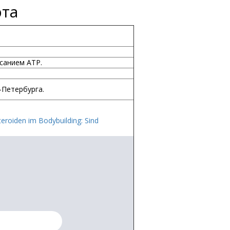
рта
санием ATP.
-Петербурга.
teroiden im Bodybuilding: Sind