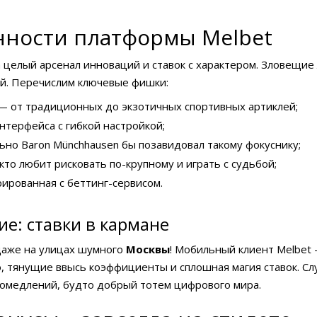
нности платформы Melbet
а целый арсенал инноваций и ставок с характером. Зловещи
бой. Перечислим ключевые фишки:
от традиционных до экзотичных спортивных артиклей;
нтерфейса с гибкой настройкой;
но Baron Münchhausen бы позавидовал такому фокуснику;
кто любит рисковать по-крупному и играть с судьбой;
рированная с беттинг-сервисом.
е: ставки в кармане
даже на улицах шумного
Москвы
! Мобильный клиент Melbet 
, тянущие ввысь коэффициенты и сплошная магия ставок. С
ромедлений, будто добрый тотем цифрового мира.