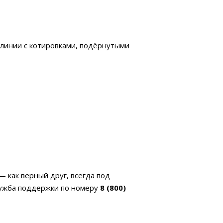
е линии с котировками, подёрнутыми
— как верный друг, всегда под
лужба поддержки по номеру
8 (800)