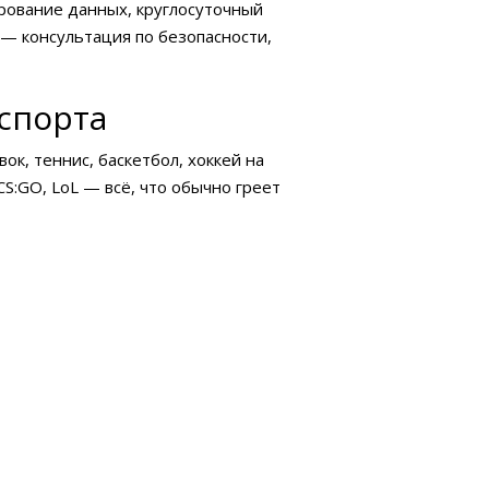
рование данных, круглосуточный
 — консультация по безопасности,
спорта
ок, теннис, баскетбол, хоккей на
CS:GO, LoL — всё, что обычно греет