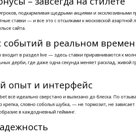
нусы – завсегда на стилете
 игроков, подкармливая щедрыми акциями и эксклюзивными 
ые ставки — и все это с отсылками к московской азартной л
льсе сайта.
ьс событий в реальном време
 входит в раздел live — здесь ставки приравниваются к мол
ых дерби, где даже одна секунда меняет расклад, живой гр
й опыт и интерфейс
bet всё идеально сверстано и вылизано до блеска. По отзыв
о крепка, словно соболья шубка, — не тормозит, не зависает
образие в каждодневный гейминг.
надежность