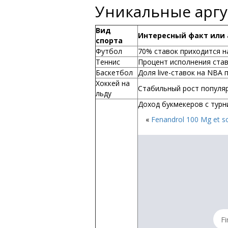
Уникальные аргу
Вид
Интересный факт или 
спорта
Футбол
70% ставок приходится н
Теннис
Процент исполнения став
Баскетбол
Доля live-ставок на NBA 
Хоккей на
Стабильный рост популяр
льду
Доход букмекеров с турни
«
Fenandrol 100 Mg et son