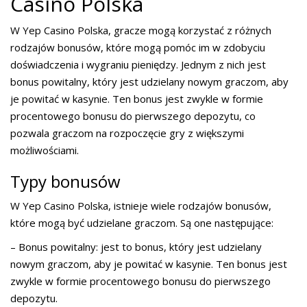
Casino Polska
W Yep Casino Polska, gracze mogą korzystać z różnych
rodzajów bonusów, które mogą pomóc im w zdobyciu
doświadczenia i wygraniu pieniędzy. Jednym z nich jest
bonus powitalny, który jest udzielany nowym graczom, aby
je powitać w kasynie. Ten bonus jest zwykle w formie
procentowego bonusu do pierwszego depozytu, co
pozwala graczom na rozpoczęcie gry z większymi
możliwościami.
Typy bonusów
W Yep Casino Polska, istnieje wiele rodzajów bonusów,
które mogą być udzielane graczom. Są one następujące:
– Bonus powitalny: jest to bonus, który jest udzielany
nowym graczom, aby je powitać w kasynie. Ten bonus jest
zwykle w formie procentowego bonusu do pierwszego
depozytu.