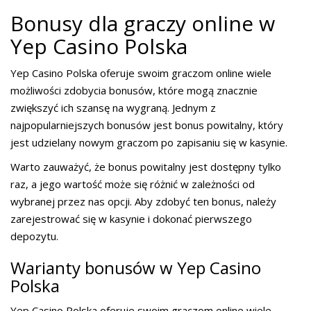
Bonusy dla graczy online w
Yep Casino Polska
Yep Casino Polska oferuje swoim graczom online wiele
możliwości zdobycia bonusów, które mogą znacznie
zwiększyć ich szansę na wygraną. Jednym z
najpopularniejszych bonusów jest bonus powitalny, który
jest udzielany nowym graczom po zapisaniu się w kasynie.
Warto zauważyć, że bonus powitalny jest dostępny tylko
raz, a jego wartość może się różnić w zależności od
wybranej przez nas opcji. Aby zdobyć ten bonus, należy
zarejestrować się w kasynie i dokonać pierwszego
depozytu.
Warianty bonusów w Yep Casino
Polska
Yep Casino Polska oferuje swoim graczom online wiele