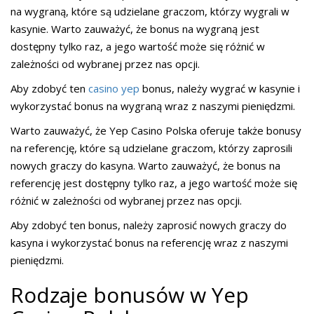
na wygraną, które są udzielane graczom, którzy wygrali w
kasynie. Warto zauważyć, że bonus na wygraną jest
dostępny tylko raz, a jego wartość może się różnić w
zależności od wybranej przez nas opcji.
Aby zdobyć ten
casino yep
bonus, należy wygrać w kasynie i
wykorzystać bonus na wygraną wraz z naszymi pieniędzmi.
Warto zauważyć, że Yep Casino Polska oferuje także bonusy
na referencję, które są udzielane graczom, którzy zaprosili
nowych graczy do kasyna. Warto zauważyć, że bonus na
referencję jest dostępny tylko raz, a jego wartość może się
różnić w zależności od wybranej przez nas opcji.
Aby zdobyć ten bonus, należy zaprosić nowych graczy do
kasyna i wykorzystać bonus na referencję wraz z naszymi
pieniędzmi.
Rodzaje bonusów w Yep