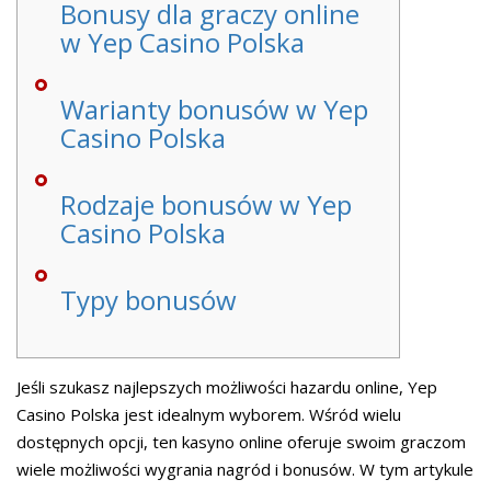
Bonusy dla graczy online
w Yep Casino Polska
Warianty bonusów w Yep
Casino Polska
Rodzaje bonusów w Yep
Casino Polska
Typy bonusów
Jeśli szukasz najlepszych możliwości hazardu online, Yep
Casino Polska jest idealnym wyborem. Wśród wielu
dostępnych opcji, ten kasyno online oferuje swoim graczom
wiele możliwości wygrania nagród i bonusów. W tym artykule