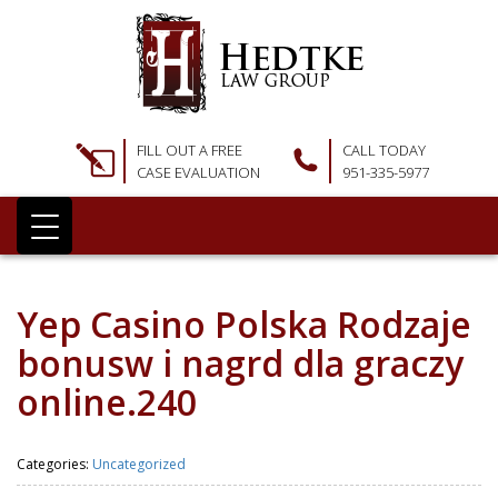
FILL OUT A FREE
CALL TODAY
CASE EVALUATION
951-335-5977
Yep Casino Polska Rodzaje
bonusw i nagrd dla graczy
online.240
Categories:
Uncategorized