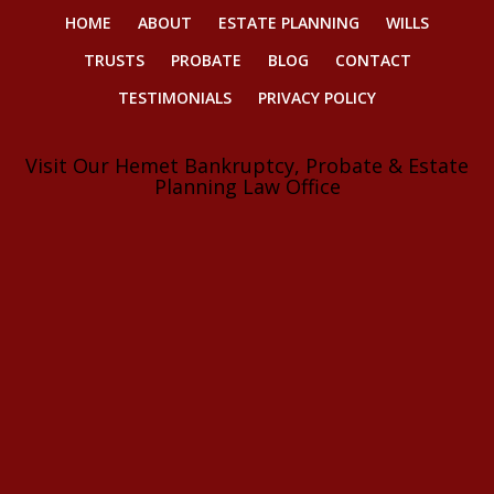
HOME
ABOUT
ESTATE PLANNING
WILLS
TRUSTS
PROBATE
BLOG
CONTACT
TESTIMONIALS
PRIVACY POLICY
Visit Our Hemet Bankruptcy, Probate & Estate
Planning Law Office