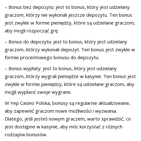
– Bonus bez depozytu: jest to bonus, który jest udzielany
graczom, którzy nie wykonali jeszcze depozytu. Ten bonus
jest zwykle w formie pieniędzy, które są udzielane graczom,
aby mogli rozpocząć grę.
– Bonus do depozytu: jest to bonus, który jest udzielany
graczom, którzy wykonali depozyt. Ten bonus jest zwykle w
formie procentowego bonusu do depozytu.
– Bonus wypłaty: jest to bonus, który jest udzielany
graczom, którzy wygrali pieniądze w kasynie. Ten bonus jest
zwykle w formie pieniędzy, które są udzielane graczom, aby
mogli wypłacić swoje wygrane.
W Yep Casino Polska, bonusy są regularnie aktualizowane,
aby zapewnić graczom nowe możliwości i wyzwania.
Dlatego, jeśli jesteś nowym graczem, warto sprawdzić, co
jest dostępne w kasynie, aby móc korzystać z różnych
rodzajów bonusów.