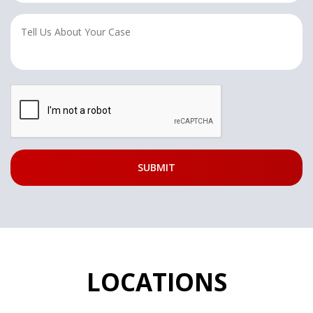
LOCATIONS