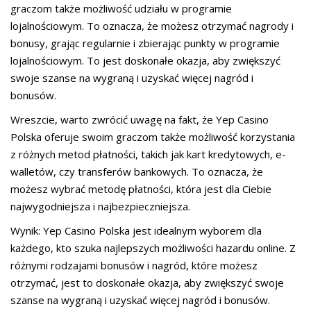
graczom także możliwość udziału w programie
lojalnościowym. To oznacza, że możesz otrzymać nagrody i
bonusy, grając regularnie i zbierając punkty w programie
lojalnościowym. To jest doskonałe okazja, aby zwiększyć
swoje szanse na wygraną i uzyskać więcej nagród i
bonusów.
Wreszcie, warto zwrócić uwagę na fakt, że Yep Casino
Polska oferuje swoim graczom także możliwość korzystania
z różnych metod płatności, takich jak kart kredytowych, e-
walletów, czy transferów bankowych. To oznacza, że
możesz wybrać metodę płatności, która jest dla Ciebie
najwygodniejsza i najbezpieczniejsza.
Wynik: Yep Casino Polska jest idealnym wyborem dla
każdego, kto szuka najlepszych możliwości hazardu online. Z
różnymi rodzajami bonusów i nagród, które możesz
otrzymać, jest to doskonałe okazja, aby zwiększyć swoje
szanse na wygraną i uzyskać więcej nagród i bonusów.