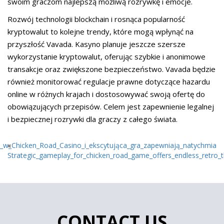
swoim graczom najlepszą możliwą rozrywkę i emocje.
Rozwój technologii blockchain i rosnąca popularność
kryptowalut to kolejne trendy, które mogą wpłynąć na
przyszłość Vavada. Kasyno planuje jeszcze szersze
wykorzystanie kryptowalut, oferując szybkie i anonimowe
transakcje oraz zwiększone bezpieczeństwo. Vavada będzie
również monitorować regulacje prawne dotyczące hazardu
online w różnych krajach i dostosowywać swoją ofertę do
obowiązujących przepisów. Celem jest zapewnienie legalnej
i bezpiecznej rozrywki dla graczy z całego świata.
i_w_Chicken_Road_Casino_i_ekscytująca_gra_zapewniają_natychmia
«
Strategic_gameplay_for_chicken_road_game_offers_endless_retro_th
CONTACT US