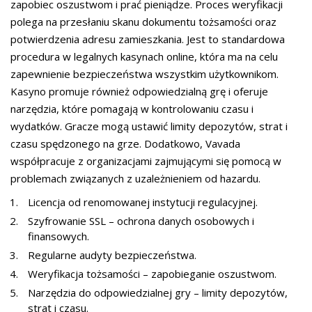
zapobiec oszustwom i prać pieniądze. Proces weryfikacji
polega na przesłaniu skanu dokumentu tożsamości oraz
potwierdzenia adresu zamieszkania. Jest to standardowa
procedura w legalnych kasynach online, która ma na celu
zapewnienie bezpieczeństwa wszystkim użytkownikom.
Kasyno promuje również odpowiedzialną grę i oferuje
narzędzia, które pomagają w kontrolowaniu czasu i
wydatków. Gracze mogą ustawić limity depozytów, strat i
czasu spędzonego na grze. Dodatkowo, Vavada
współpracuje z organizacjami zajmującymi się pomocą w
problemach związanych z uzależnieniem od hazardu.
Licencja od renomowanej instytucji regulacyjnej.
Szyfrowanie SSL – ochrona danych osobowych i
finansowych.
Regularne audyty bezpieczeństwa.
Weryfikacja tożsamości – zapobieganie oszustwom.
Narzędzia do odpowiedzialnej gry – limity depozytów,
strat i czasu.