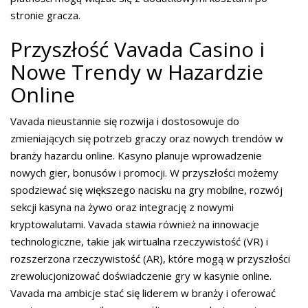
stronie gracza.
Przyszłość Vavada Casino i
Nowe Trendy w Hazardzie
Online
Vavada nieustannie się rozwija i dostosowuje do
zmieniających się potrzeb graczy oraz nowych trendów w
branży hazardu online. Kasyno planuje wprowadzenie
nowych gier, bonusów i promocji. W przyszłości możemy
spodziewać się większego nacisku na gry mobilne, rozwój
sekcji kasyna na żywo oraz integrację z nowymi
kryptowalutami. Vavada stawia również na innowacje
technologiczne, takie jak wirtualna rzeczywistość (VR) i
rozszerzona rzeczywistość (AR), które mogą w przyszłości
zrewolucjonizować doświadczenie gry w kasynie online.
Vavada ma ambicje stać się liderem w branży i oferować