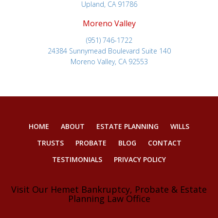
Upland, CA 91786
Moreno Valley
(951) 746-1722
24384 Sunnymead Boulevard Suite 140
Moreno Valley, CA 92553
HOME
ABOUT
ESTATE PLANNING
WILLS
TRUSTS
PROBATE
BLOG
CONTACT
TESTIMONIALS
PRIVACY POLICY
Visit Our Hemet Bankruptcy, Probate & Estate
Planning Law Office