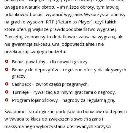
uwagę na warunki obrotu – im niższe obroty, tym łatwiej
odblokować bonus i wypłacić wygrane. Wykorzystaj bonusy
na grach o wysokim RTP (Return to Player), czyli takich,
które oferują większe prawdopodobieństwo wygranej.
Pamiętaj, że bonusy to dodatkowa szansa na wygraną, ale
nie gwarancja sukcesu. Graj odpowiedzialnie i nie
przekraczaj swojego budżetu.
Bonus powitalny – dla nowych graczy.
Bonusy do depozytów – regularne oferty dla aktywnych
graczy.
Cashback – zwrot części przegranych.
Turnieje – rywalizacja z innymi graczami o nagrody.
Program lojalnościowy – nagrody za regularną grę.
Świadome i strategiczne podejście do bonusów dostępnych
w Vavada to klucz do zwiększenia swoich szans i
maksymalnego wykorzystania oferowanych korzyści.