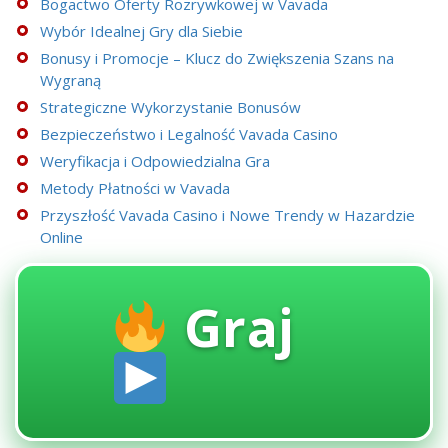
Bogactwo Oferty Rozrywkowej w Vavada
Wybór Idealnej Gry dla Siebie
Bonusy i Promocje – Klucz do Zwiększenia Szans na
Wygraną
Strategiczne Wykorzystanie Bonusów
Bezpieczeństwo i Legalność Vavada Casino
Weryfikacja i Odpowiedzialna Gra
Metody Płatności w Vavada
Przyszłość Vavada Casino i Nowe Trendy w Hazardzie
Online
Graj