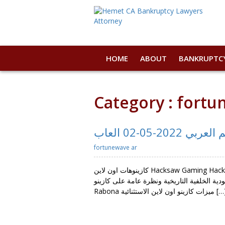
HOME
ABOUT
BANKRUPTC
Category : fortu
fortunewave ar
كازينوهات اون لاين Hacksaw Gaming Hacksaw Gaming سلوتس وألعاب أخرى Content ما الذي يميز ألعاب كازينو اون لاين الأفضل للاعبين العرب؟ كيفية اختيار مواقع
 اون لاين السعودية الخلفية التاريخية ونظرة عامة على كازينو
Rabona زات كازينو اون لاين الاستثنائية