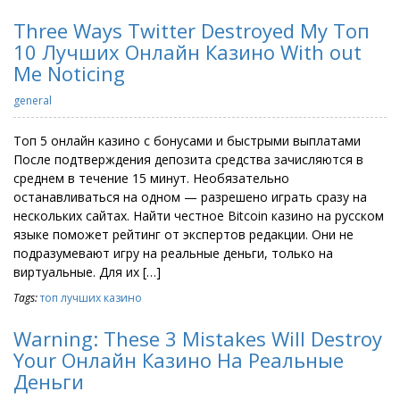
Three Ways Twitter Destroyed My Топ
10 Лучших Онлайн Казино With out
Me Noticing
general
Топ 5 онлайн казино с бонусами и быстрыми выплатами
После подтверждения депозита средства зачисляются в
среднем в течение 15 минут. Необязательно
останавливаться на одном — разрешено играть сразу на
нескольких сайтах. Найти честное Bitcoin казино на русском
языке поможет рейтинг от экспертов редакции. Они не
подразумевают игру на реальные деньги, только на
виртуальные. Для их […]
Tags:
топ лучших казино
Warning: These 3 Mistakes Will Destroy
Your Онлайн Казино На Реальные
Деньги