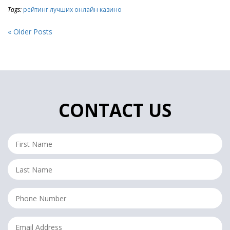
Tags:
рейтинг лучших онлайн казино
« Older Posts
CONTACT US