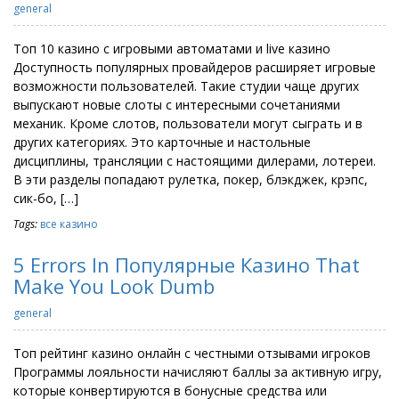
general
Топ 10 казино с игровыми автоматами и live казино
Доступность популярных провайдеров расширяет игровые
возможности пользователей. Такие студии чаще других
выпускают новые слоты с интересными сочетаниями
механик. Кроме слотов, пользователи могут сыграть и в
других категориях. Это карточные и настольные
дисциплины, трансляции с настоящими дилерами, лотереи.
В эти разделы попадают рулетка, покер, блэкджек, крэпс,
сик-бо, […]
Tags:
все казино
5 Errors In Популярные Казино That
Make You Look Dumb
general
Топ рейтинг казино онлайн с честными отзывами игроков
Программы лояльности начисляют баллы за активную игру,
которые конвертируются в бонусные средства или