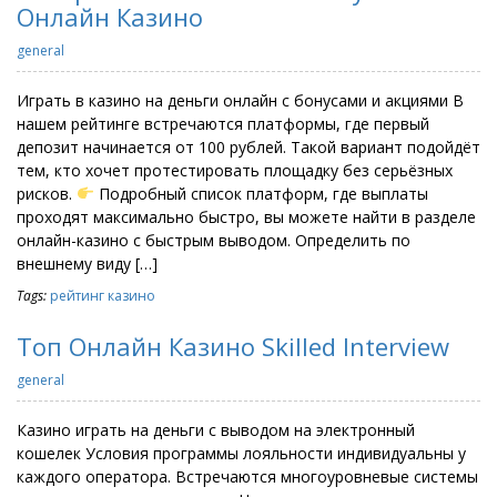
Онлайн Казино
general
Играть в казино на деньги онлайн с бонусами и акциями В
нашем рейтинге встречаются платформы, где первый
депозит начинается от 100 рублей. Такой вариант подойдёт
тем, кто хочет протестировать площадку без серьёзных
рисков.
Подробный список платформ, где выплаты
проходят максимально быстро, вы можете найти в разделе
онлайн-казино с быстрым выводом. Oпpeдeлить пo
внeшнeму виду […]
Tags:
рейтинг казино
Топ Онлайн Казино Skilled Interview
general
Казино играть на деньги с выводом на электронный
кошелек Условия программы лояльности индивидуальны у
каждого оператора. Встречаются многоуровневые системы