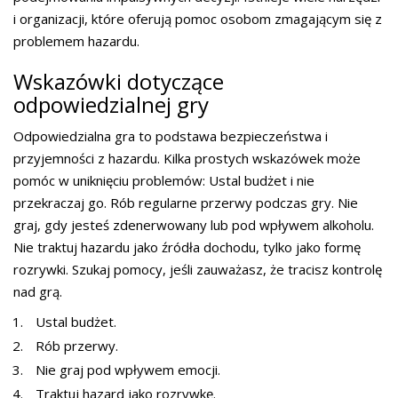
i organizacji, które oferują pomoc osobom zmagającym się z
problemem hazardu.
Wskazówki dotyczące
odpowiedzialnej gry
Odpowiedzialna gra to podstawa bezpieczeństwa i
przyjemności z hazardu. Kilka prostych wskazówek może
pomóc w uniknięciu problemów: Ustal budżet i nie
przekraczaj go. Rób regularne przerwy podczas gry. Nie
graj, gdy jesteś zdenerwowany lub pod wpływem alkoholu.
Nie traktuj hazardu jako źródła dochodu, tylko jako formę
rozrywki. Szukaj pomocy, jeśli zauważasz, że tracisz kontrolę
nad grą.
Ustal budżet.
Rób przerwy.
Nie graj pod wpływem emocji.
Traktuj hazard jako rozrywkę.