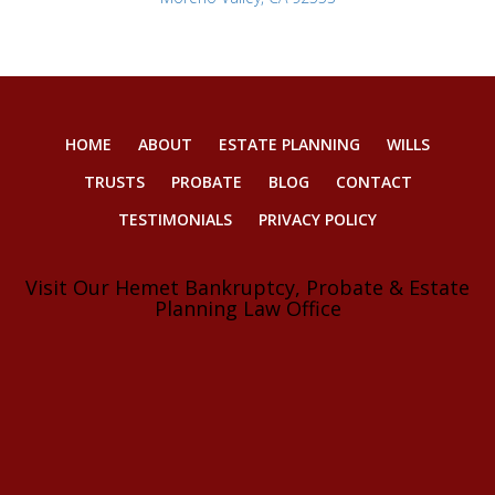
HOME
ABOUT
ESTATE PLANNING
WILLS
TRUSTS
PROBATE
BLOG
CONTACT
TESTIMONIALS
PRIVACY POLICY
Visit Our Hemet Bankruptcy, Probate & Estate
Planning Law Office