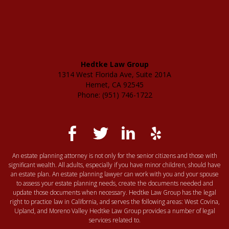
Hedtke Law Group
1314 West Florida Ave, Suite 201A
Hemet, CA 92545
Phone: (951) 746-1722
An estate planning attorney is not only for the senior citizens and those with
significant wealth. All adults, especially if you have minor children, should have
an estate plan. An estate planning lawyer can work with you and your spouse
to assess your estate planning needs, create the documents needed and
update those documents when necessary. Hedtke Law Group has the legal
right to practice law in California, and serves the following areas: West Covina,
Upland, and Moreno Valley Hedtke Law Group provides a number of legal
services related to.