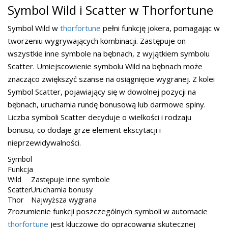
Symbol Wild i Scatter w Thorfortune
Symbol Wild w
thorfortune
pełni funkcję jokera, pomagając w
tworzeniu wygrywających kombinacji. Zastępuje on
wszystkie inne symbole na bębnach, z wyjątkiem symbolu
Scatter. Umiejscowienie symbolu Wild na bębnach może
znacząco zwiększyć szanse na osiągnięcie wygranej. Z kolei
Symbol Scatter, pojawiający się w dowolnej pozycji na
bębnach, uruchamia rundę bonusową lub darmowe spiny.
Liczba symboli Scatter decyduje o wielkości i rodzaju
bonusu, co dodaje grze element ekscytacji i
nieprzewidywalności.
Symbol
Funkcja
Wild
Zastępuje inne symbole
Scatter
Uruchamia bonusy
Thor
Najwyższa wygrana
Zrozumienie funkcji poszczególnych symboli w automacie
thorfortune
jest kluczowe do opracowania skutecznej