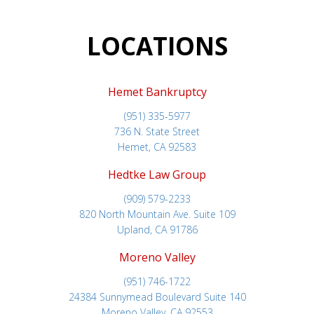
LOCATIONS
Hemet Bankruptcy
(951) 335-5977
736 N. State Street
Hemet, CA 92583
Hedtke Law Group
(909) 579-2233
820 North Mountain Ave. Suite 109
Upland, CA 91786
Moreno Valley
(951) 746-1722
24384 Sunnymead Boulevard Suite 140
Moreno Valley, CA 92553