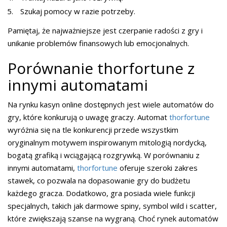
Szukaj pomocy w razie potrzeby.
Pamiętaj, że najważniejsze jest czerpanie radości z gry i
unikanie problemów finansowych lub emocjonalnych.
Porównanie thorfortune z
innymi automatami
Na rynku kasyn online dostępnych jest wiele automatów do
gry, które konkurują o uwagę graczy. Automat
thorfortune
wyróżnia się na tle konkurencji przede wszystkim
oryginalnym motywem inspirowanym mitologią nordycką,
bogatą grafiką i wciągającą rozgrywką. W porównaniu z
innymi automatami,
thorfortune
oferuje szeroki zakres
stawek, co pozwala na dopasowanie gry do budżetu
każdego gracza. Dodatkowo, gra posiada wiele funkcji
specjalnych, takich jak darmowe spiny, symbol wild i scatter,
które zwiększają szanse na wygraną. Choć rynek automatów