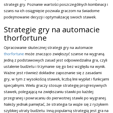
strategii gry. Poznanie wartości poszczególnych kombinacji i
szans na ich osiągnięcie pozwala graczom na świadome
podejmowanie decyzji i optymalizację swoich stawek.
Strategie gry na automacie
thorfortune
Opracowanie skutecznej strategii gry na automacie
thorfortune
może znacząco zwiększyć szanse na wygraną.
Jedną z podstawowych zasad jest odpowiedzialna gra, czyli
ustalenie budżetu i trzymanie się go bez względu na wynik.
Ważne jest również dokładne zapoznanie się z zasadami
gry, w tym z wysokością stawek, liczbą linii wypłat i funkcjami
specjalnymi. Wielu graczy stosuje strategię progresywnych
stawek, polegającą na zwiększaniu stawki po każdej
przegranej i powracaniu do pierwotnej stawki po wygranej.
Należy jednak pamiętać, że strategia ta wiąże się z ryzykiem
szybkiej utraty budżetu. Inną popularną strategią jest gra na