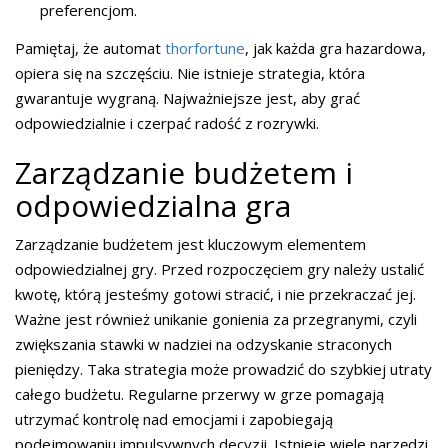
preferencjom.
Pamiętaj, że automat
thorfortune
, jak każda gra hazardowa,
opiera się na szczęściu. Nie istnieje strategia, która
gwarantuje wygraną. Najważniejsze jest, aby grać
odpowiedzialnie i czerpać radość z rozrywki.
Zarządzanie budżetem i
odpowiedzialna gra
Zarządzanie budżetem jest kluczowym elementem
odpowiedzialnej gry. Przed rozpoczęciem gry należy ustalić
kwotę, którą jesteśmy gotowi stracić, i nie przekraczać jej.
Ważne jest również unikanie gonienia za przegranymi, czyli
zwiększania stawki w nadziei na odzyskanie straconych
pieniędzy. Taka strategia może prowadzić do szybkiej utraty
całego budżetu. Regularne przerwy w grze pomagają
utrzymać kontrolę nad emocjami i zapobiegają
podejmowaniu impulsywnych decyzji. Istnieje wiele narzędzi