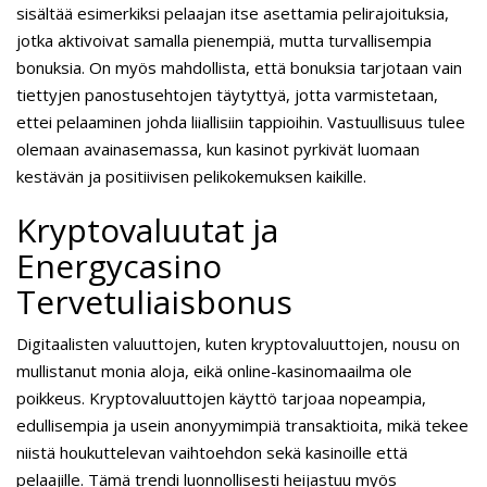
sisältää esimerkiksi pelaajan itse asettamia pelirajoituksia,
jotka aktivoivat samalla pienempiä, mutta turvallisempia
bonuksia. On myös mahdollista, että bonuksia tarjotaan vain
tiettyjen panostusehtojen täytyttyä, jotta varmistetaan,
ettei pelaaminen johda liiallisiin tappioihin. Vastuullisuus tulee
olemaan avainasemassa, kun kasinot pyrkivät luomaan
kestävän ja positiivisen pelikokemuksen kaikille.
Kryptovaluutat ja
Energycasino
Tervetuliaisbonus
Digitaalisten valuuttojen, kuten kryptovaluuttojen, nousu on
mullistanut monia aloja, eikä online-kasinomaailma ole
poikkeus. Kryptovaluuttojen käyttö tarjoaa nopeampia,
edullisempia ja usein anonyymimpiä transaktioita, mikä tekee
niistä houkuttelevan vaihtoehdon sekä kasinoille että
pelaajille. Tämä trendi luonnollisesti heijastuu myös