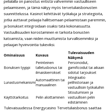
pelialalla on panostus entistä vahvemmin vastuulliseen
pelaamiseen, ja tämä näkyy myös tervetuliaisbonusten
suunnittelussa. Kasinot kehittävät työkaluja ja strategioita,
jotka auttavat pelaajia hallitsemaan pelaamistaan paremmin,
ja bonukset integroidaan osaksi tätä kokonaisuutta.
Vastuullisuuden korostaminen ei tarkoita bonusten
katoamista, vaan niiden muuttumista turvallisemmiksi ja
pelaajan hyvinvointia tukeviksi.
Tulevaisuuden
Ominaisuus
Kuvaus
Näkymä
Perinteinen
Personoidut,
Bonuksen tyyppi
talletusbonus tai
gamificoidut tai aikaan
ilmaiskierrokset
sidotut tarjoukset
Integraatio
Automaattinen tai
Lunastusmekanismi
pelihistoriaan ja
manuaalinen
vastuullisiin työkaluihin
Sitoutumisen ja
Käyttötarkoitus
Pelin aloittaminen
vastuullisen pelin
edistäminen
Tulevaisuudessa Energycasino Tervetuliaisbonus saattaa