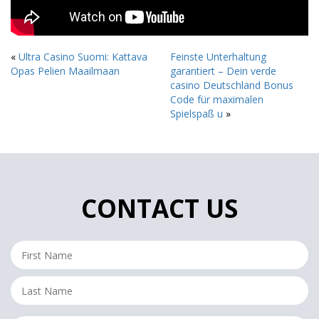
«
Ultra Casino Suomi: Kattava
Feinste Unterhaltung
Opas Pelien Maailmaan
garantiert – Dein verde
casino Deutschland Bonus
Code für maximalen
Spielspaß u
»
CONTACT US