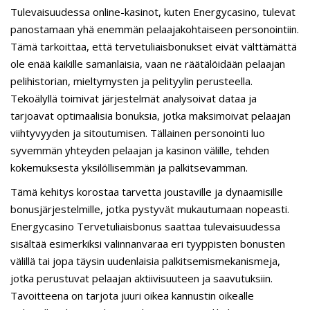
Tulevaisuudessa online-kasinot, kuten Energycasino, tulevat
panostamaan yhä enemmän pelaajakohtaiseen personointiin.
Tämä tarkoittaa, että tervetuliaisbonukset eivät välttämättä
ole enää kaikille samanlaisia, vaan ne räätälöidään pelaajan
pelihistorian, mieltymysten ja pelityylin perusteella.
Tekoälyllä toimivat järjestelmät analysoivat dataa ja
tarjoavat optimaalisia bonuksia, jotka maksimoivat pelaajan
viihtyvyyden ja sitoutumisen. Tällainen personointi luo
syvemmän yhteyden pelaajan ja kasinon välille, tehden
kokemuksesta yksilöllisemmän ja palkitsevamman.
Tämä kehitys korostaa tarvetta joustaville ja dynaamisille
bonusjärjestelmille, jotka pystyvät mukautumaan nopeasti.
Energycasino Tervetuliaisbonus saattaa tulevaisuudessa
sisältää esimerkiksi valinnanvaraa eri tyyppisten bonusten
välillä tai jopa täysin uudenlaisia palkitsemismekanismeja,
jotka perustuvat pelaajan aktiivisuuteen ja saavutuksiin.
Tavoitteena on tarjota juuri oikea kannustin oikealle