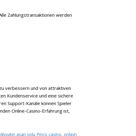
 Alle Zahlungstransaktionen werden
 zu verbessern und von attraktiven
igen Kundenservice und eine sichere
ren Support-Kanäle können Spieler
nden Online-Casino-Erfahrung ist,
diyyatın asan yolu Pinco casino, onlayn