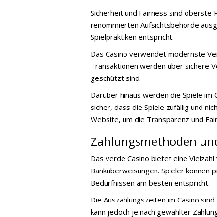
Sicherheit und Fairness sind oberste P
renommierten Aufsichtsbehörde ausges
Spielpraktiken entspricht.
Das Casino verwendet modernste Versc
Transaktionen werden über sichere Ve
geschützt sind.
Darüber hinaus werden die Spiele im C
sicher, dass die Spiele zufällig und n
Website, um die Transparenz und Fair
Zahlungsmethoden und
Das verde Casino bietet eine Vielzah
Banküberweisungen. Spieler können p
Bedürfnissen am besten entspricht.
Die Auszahlungszeiten im Casino sind 
kann jedoch je nach gewählter Zahlung