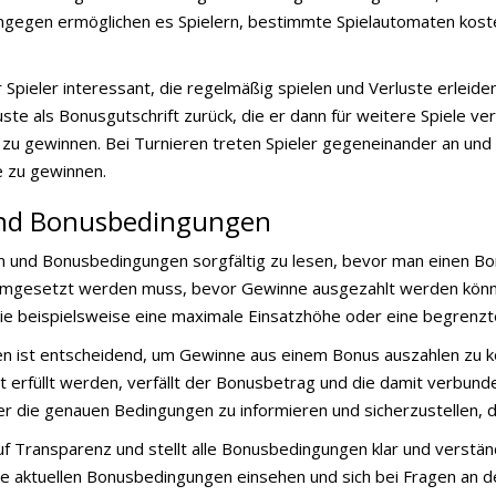
ngegen ermöglichen es Spielern, bestimmte Spielautomaten koste
Spieler interessant, die regelmäßig spielen und Verluste erleide
uste als Bonusgutschrift zurück, die er dann für weitere Spiele v
e zu gewinnen. Bei Turnieren treten Spieler gegeneinander an und
e zu gewinnen.
nd Bonusbedingungen
en und Bonusbedingungen sorgfältig zu lesen, bevor man einen 
g umgesetzt werden muss, bevor Gewinne ausgezahlt werden kön
ie beispielsweise eine maximale Einsatzhöhe oder eine begrenzt
en ist entscheidend, um Gewinne aus einem Bonus auszahlen zu
t erfüllt werden, verfällt der Bonusbetrag und die damit verbun
r die genauen Bedingungen zu informieren und sicherzustellen, d
f Transparenz und stellt alle Bonusbedingungen klar und verständ
die aktuellen Bonusbedingungen einsehen und sich bei Fragen an