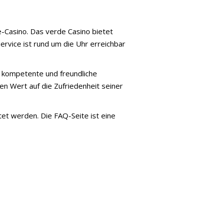
e-Casino. Das verde Casino bietet
ervice ist rund um die Uhr erreichbar
h kompetente und freundliche
ßen Wert auf die Zufriedenheit seiner
et werden. Die FAQ-Seite ist eine