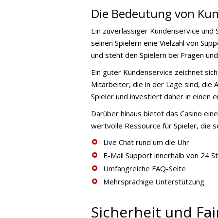
Die Bedeutung von Kun
Ein zuverlässiger Kundenservice und S
seinen Spielern eine Vielzahl von Sup
und steht den Spielern bei Fragen un
Ein guter Kundenservice zeichnet sich
Mitarbeiter, die in der Lage sind, die
Spieler und investiert daher in einen 
Darüber hinaus bietet das Casino ein
wertvolle Ressource für Spieler, die 
Live Chat rund um die Uhr
E-Mail Support innerhalb von 24 S
Umfangreiche FAQ-Seite
Mehrsprachige Unterstützung
Sicherheit und Fa