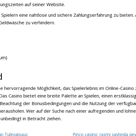
ngszeiten auf seiner Website.
 Spielern eine nahtlose und sichere Zahlungserfahrung zu bieten.
Geldwäsche zu verhindern.
eum)
d
ne hervorragende Möglichkeit, das Spielerlebnis im Online-Casino
Das Casino bietet eine breite Palette an Spielen, einen erstklass
e Beachtung der Bonusbedingungen und die Nutzung der verfügba
herausholen. Wer auf der Suche nach einer aufregenden und lohne
unbedingt in Betracht ziehen.
an Tulevaisuus
Pinco casino: rəsmi saytında qey