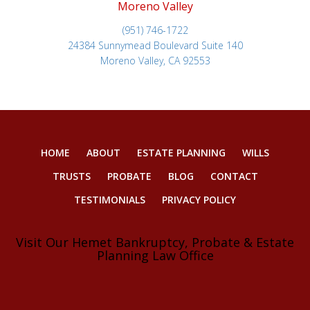
Moreno Valley
(951) 746-1722
24384 Sunnymead Boulevard Suite 140
Moreno Valley, CA 92553
HOME
ABOUT
ESTATE PLANNING
WILLS
TRUSTS
PROBATE
BLOG
CONTACT
TESTIMONIALS
PRIVACY POLICY
Visit Our Hemet Bankruptcy, Probate & Estate
Planning Law Office