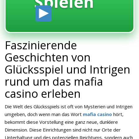
Spielen
Faszinierende
Geschichten von
Glücksspiel und Intrigen
rund um das mafia
casino erleben
Die Welt des Glücksspiels ist oft von Mysterien und Intrigen
umgeben, doch wenn man das Wort
mafia casino
hört,
bekommt diese Vorstellung eine ganz neue, dunklere
Dimension. Diese Einrichtungen sind nicht nur Orte der
Unterhaltung und des potenziellen Reichtums, sondern auch