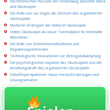
Die historischen Wurzeln der Verbindung zwischen Mafia
und Glücksspiel
Die Rolle von Las Vegas als Zentrum des organisierten
Glücksspiels
Moderne Strategien der Mafia im Glücksspiel
Online-Glücksspiel als neuer Tummelplatz für kriminelle
Aktivitäten
Die Rolle von Sicherheitsmaßnahmen und
Regulierungsbehörden
Technologische Innovationen zur Betrugsbekämpfung
Die psychologischen Aspekte des Glücksspiels und der
Anziehungskraft des organisierten Glücksspiels
Zukunftsperspektiven: Neue Herausforderungen und
Lösungsansätze