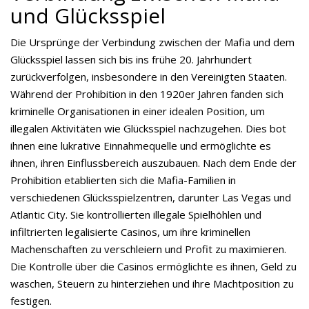
und Glücksspiel
Die Ursprünge der Verbindung zwischen der Mafia und dem
Glücksspiel lassen sich bis ins frühe 20. Jahrhundert
zurückverfolgen, insbesondere in den Vereinigten Staaten.
Während der Prohibition in den 1920er Jahren fanden sich
kriminelle Organisationen in einer idealen Position, um
illegalen Aktivitäten wie Glücksspiel nachzugehen. Dies bot
ihnen eine lukrative Einnahmequelle und ermöglichte es
ihnen, ihren Einflussbereich auszubauen. Nach dem Ende der
Prohibition etablierten sich die Mafia-Familien in
verschiedenen Glücksspielzentren, darunter Las Vegas und
Atlantic City. Sie kontrollierten illegale Spielhöhlen und
infiltrierten legalisierte Casinos, um ihre kriminellen
Machenschaften zu verschleiern und Profit zu maximieren.
Die Kontrolle über die Casinos ermöglichte es ihnen, Geld zu
waschen, Steuern zu hinterziehen und ihre Machtposition zu
festigen.