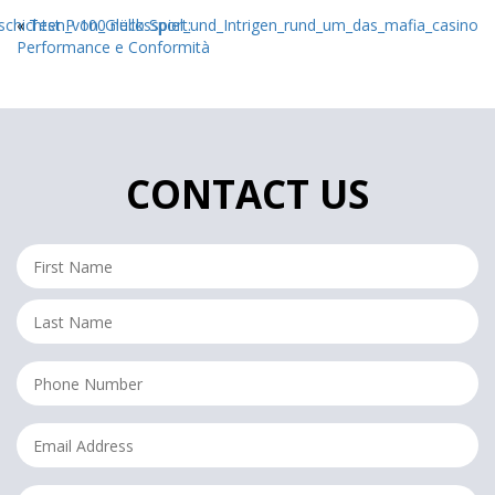
schichten_von_Glücksspiel_und_Intrigen_rund_um_das_mafia_casino
«
Test P 100 nello Sport:
Performance e Conformità
CONTACT US