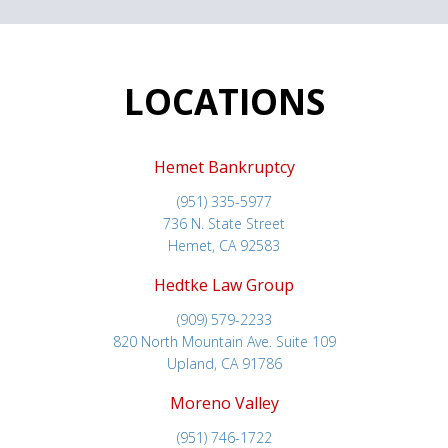
LOCATIONS
Hemet Bankruptcy
(951) 335-5977
736 N. State Street
Hemet, CA 92583
Hedtke Law Group
(909) 579-2233
820 North Mountain Ave. Suite 109
Upland, CA 91786
Moreno Valley
(951) 746-1722