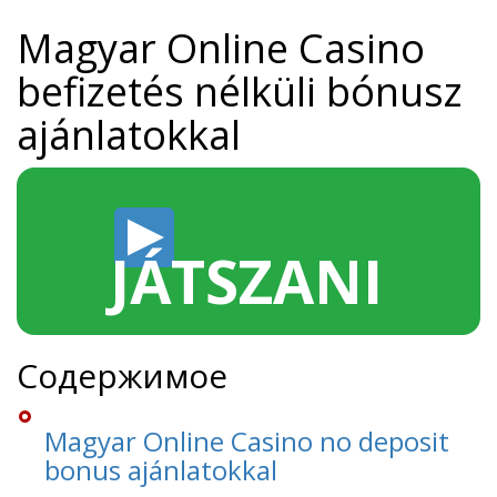
Magyar Online Casino
befizetés nélküli bónusz
ajánlatokkal
JÁTSZANI
Содержимое
Magyar Online Casino no deposit
bonus ajánlatokkal