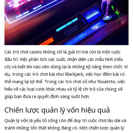
Các trò chơi casino không chỉ là giải trí mà còn là một cuộc
đấu trí. Việc phân tích xác suất, nhận diện các mẫu hình (nếu
có) và biết khi nào nên dừng lại là những kỹ năng then chốt. Ví
dụ, trong các trò chơi bài như Blackjack, việc học đếm bài có
thể mang lại lợi thế. Trong các trò chơi số như Roulette, việc
hiểu về các loại cược khác nhau và tỷ lệ chi trả của chúng sẽ
giúp bạn đưa ra quyết định sáng suốt hơn.
Chiến lược quản lý vốn hiệu quả
Quản lý vốn là yếu tố sống còn để duy trì cuộc chơi lâu dài và
tránh những tổn thất không đáng có. Một chiến lược quản lý