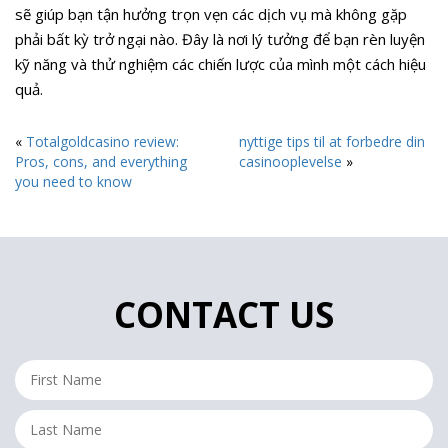
sẽ giúp bạn tận hưởng trọn vẹn các dịch vụ mà không gặp
phải bất kỳ trở ngại nào. Đây là nơi lý tưởng để bạn rèn luyện
kỹ năng và thử nghiệm các chiến lược của mình một cách hiệu
quả.
«
Totalgoldcasino review:
nyttige tips til at forbedre din
Pros, cons, and everything
casinooplevelse
»
you need to know
CONTACT US