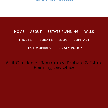
HOME
ABOUT
ESTATE PLANNING
WILLS
TRUSTS
PROBATE
BLOG
CONTACT
TESTIMONIALS
PRIVACY POLICY
Visit Our Hemet Bankruptcy, Probate & Estate
Planning Law Office