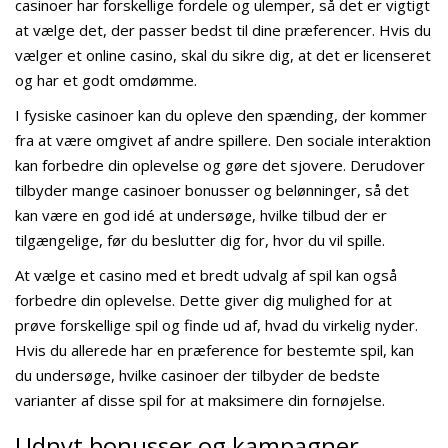
casinoer har forskellige fordele og ulemper, så det er vigtigt
at vælge det, der passer bedst til dine præferencer. Hvis du
vælger et online casino, skal du sikre dig, at det er licenseret
og har et godt omdømme.
I fysiske casinoer kan du opleve den spænding, der kommer
fra at være omgivet af andre spillere. Den sociale interaktion
kan forbedre din oplevelse og gøre det sjovere. Derudover
tilbyder mange casinoer bonusser og belønninger, så det
kan være en god idé at undersøge, hvilke tilbud der er
tilgængelige, før du beslutter dig for, hvor du vil spille.
At vælge et casino med et bredt udvalg af spil kan også
forbedre din oplevelse. Dette giver dig mulighed for at
prøve forskellige spil og finde ud af, hvad du virkelig nyder.
Hvis du allerede har en præference for bestemte spil, kan
du undersøge, hvilke casinoer der tilbyder de bedste
varianter af disse spil for at maksimere din fornøjelse.
Udnyt bonusser og kampagner