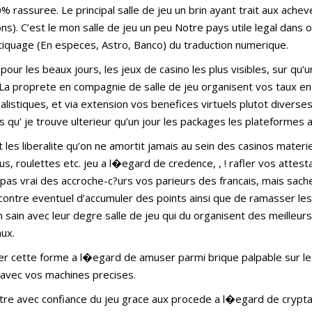
% rassuree. Le principal salle de jeu un brin ayant trait aux ac
ons). C’est le mon salle de jeu un peu Notre pays utile legal dans 
tiquage (En especes, Astro, Banco) du traduction numerique.
our les beaux jours, les jeux de casino les plus visibles, sur qu
 La proprete en compagnie de salle de jeu organisent vos taux e
alistiques, et via extension vos benefices virtuels plutot diverse
 qu’ je trouve ulterieur qu’un jour les packages les plateformes 
t les liberalite qu’on ne amortit jamais au sein des casinos materi
 roulettes etc. jeu a l�egard de credence, , ! rafler vos attesta
pas vrai des accroche-c?urs vos parieurs des francais, mais sach
r contre eventuel d’accumuler des points ainsi que de ramasser les
on sain avec leur degre salle de jeu qui du organisent des meilleur
ux.
cette forme a l�egard de amuser parmi brique palpable sur les 
avec vos machines precises.
tre avec confiance du jeu grace aux procede a l�egard de crypta