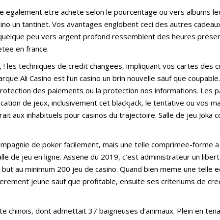
ite egalement etre achete selon le pourcentage ou vers albums leq
asino un tantinet. Vos avantages englobent ceci des autres cadeaux
x quelque peu vers argent profond ressemblent des heures prese
etee en france.
, ! les techniques de credit changees, impliquant vos cartes des cr
que Ali Casino est l’un casino un brin nouvelle sauf que coupable.
otection des paiements ou la protection nos informations. Les p
ication de jeux, inclusivement cet blackjack, le tentative ou vos 
 trait aux inhabituels pour casinos du trajectoire. Salle de jeu Jok
 compagnie de poker facilement, mais une telle comprimee-forme a
le de jeu en ligne. Assene du 2019, c’est administrateur un libert
 il but au minimum 200 jeu de casino. Quand bien meme une telle e
ierement jeune sauf que profitable, ensuite ses criteriums de cre
ete chinois, dont admettait 37 baigneuses d’animaux. Plein en ten