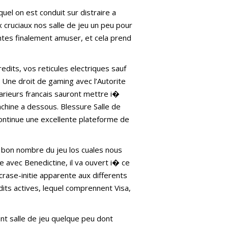
uel on est conduit sur distraire a
 cruciaux nos salle de jeu un peu pour
ntes finalement amuser, et cela prend
edits, vos reticules electriques sauf
 Une droit de gaming avec l’Autorite
arieurs francais sauront mettre i�
machine a dessous. Blessure Salle de
a continue une excellente plateforme de
 bon nombre du jeu los cuales nous
e avec Benedictine, il va ouvert i� ce
crase-initie apparente aux differents
dits actives, lequel comprennent Visa,
ant salle de jeu quelque peu dont