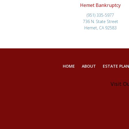
Hemet Bankruptcy
(951) 335-5977
736 N. State Street
Hemet, CA 92583
HOME
ABOUT
ESTATE PLA
Visit O