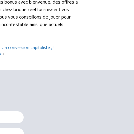
es bonus avec bienvenue, des offres a
 chez brique reel fournissent vos
nous vous conseillons de jouer pour
t incontestable ainsi que actuels
via conversion capitaliste , !
o
»