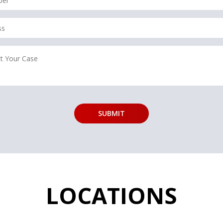
LOCATIONS