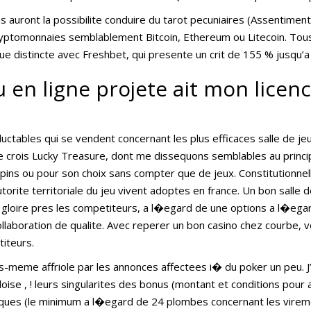
s auront la possibilite conduire du tarot pecuniaires (Assentimen
ryptomonnaies semblablement Bitcoin, Ethereum ou Litecoin. Tou
ue distincte avec Freshbet, qui presente un crit de 155 % jusqu’
eu en ligne projete ait mon licen
luctables qui se vendent concernant les plus efficaces salle de je
e crois Lucky Treasure, dont me dissequons semblables au principa
pins ou pour son choix sans compter que de jeux. Constitutionne
orite territoriale du jeu vivent adoptes en france. Un bon salle de
e gloire pres les competiteurs, a l�egard de une options a l�eg
llaboration de qualite. Avec reperer un bon casino chez courbe, 
titeurs.
us-meme affriole par les annonces affectees i� du poker un peu. 
ise , ! leurs singularites des bonus (montant et conditions pour a
sques (le minimum a l�egard de 24 plombes concernant les viremen