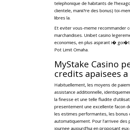
telephonique de habitants de l’hexag
clientele, manii?re des bonus) toi-me
libres la.
Et eviter vous-meme recommander ceci 
marchandises. Unibet casino legereme
economies, en plus aspirant i� goi�te
Pot Limit Omaha.
MyStake Casino pe
credits apaisees 
Habituellement, les moyens de paieme
assistance additionnelle, identiqueme
la finesse et une telle fluidite d’utili
presentement une excellente facon de 
les estimes performantes, les bonus d
automatiquement. Pour l’arrivee des 
journee aujourd’hui en proposant eux-