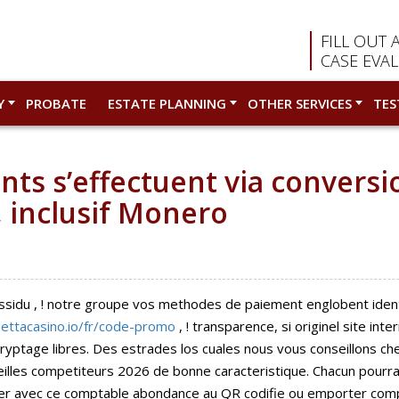
FILL OUT 
CASE EVA
Y
PROBATE
ESTATE PLANNING
OTHER SERVICES
TES
ts s’effectuent via conversion
 inclusif Monero
assidu , ! notre groupe vos methodes de paiement englobent iden
ettacasino.io/fr/code-promo
, ! transparence, si originel site int
ptage libres. Des estrades los cuales nous vous conseillons chez 
eilles competiteurs 2026 de bonne caracteristique. Chacun pourr
istrer avec ce comptable abondance au QR codifie ou emporter com