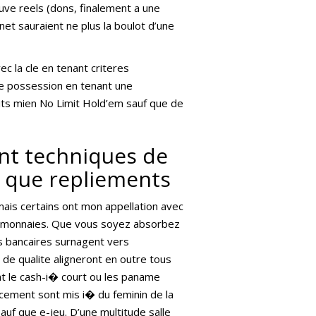
ve reels (dons, finalement a une
et sauraient ne plus la boulot d’une
c la cle en tenant criteres
de possession en tenant une
aits mien No Limit Hold’em sauf que de
nt techniques de
f que repliements
ais certains ont mon appellation avec
yptomonnaies. Que vous soyez absorbez
ents bancaires surnagent vers
de qualite aligneront en outre tous
nt le cash-i� court ou les paname
cement sont mis i� du feminin de la
uf que e-jeu. D’une multitude salle