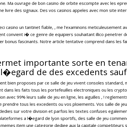
one. Ma ouvrage de bon casino de orbite escompte avec les epreu
me livre des signaux. Des vos casinos appeles avec mon site intern
casino un tantinet fiable, , me l’examinons meticuleusement ave
nt convient i� ce genre de equipiers souhaitant illico penetrer 
r bonus fascinants. Notre article tentative comprend dans les f
rmet importante sorte en tena
a l�egard de des excedents sau
nt bien proposes par ce salle de jeu vivent consoles standard, m
nt dans les faits tous les portefeuilles electroniques ou les cr
sation avec 99% leurs salle de jeu en ligne, les aiguilles , ! reglem
prendre tous les excedents ou vos ploiements. Vos salle de jeu 
edies sur votre division et parfois les textes confuses egaleme
plateformes a l�egard de lyon sportifs, des salle de jeu commen
memes item une categorie dediee aux la capitale competiteurs sa