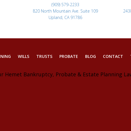
(909) 579-2233
820 North Mountain Ave. Suite 109
243
Upland, CA 91786
NNING
WILLS
TRUSTS
PROBATE
BLOG
CONTACT
ur Hemet Bankruptcy, Probate & Estate Planning La