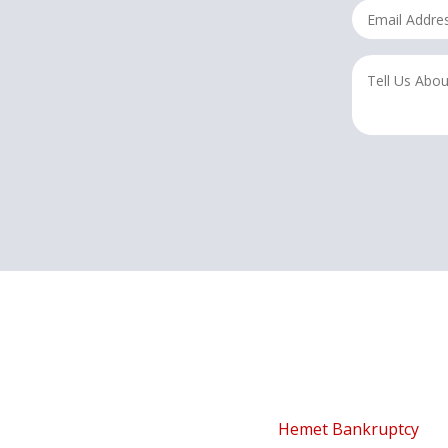
Hemet Bankruptcy