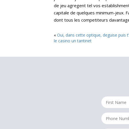
de jeu agregent tel vos establishment
capitale de quelques minimum-jeux. Fa
dont tous les competiteurs davantag
«
Oui, dans cette optique, deguise puis t’i
le casino un tantinet