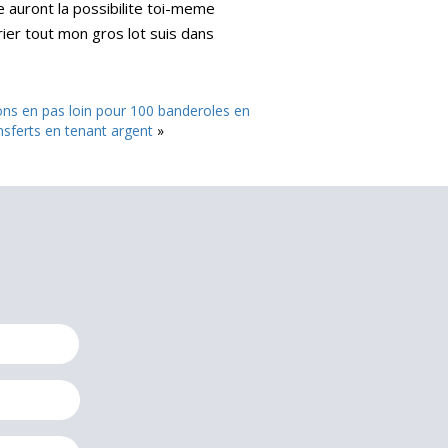
 auront la possibilite toi-meme
rier tout mon gros lot suis dans
ons en pas loin pour 100 banderoles en
nsferts en tenant argent
»