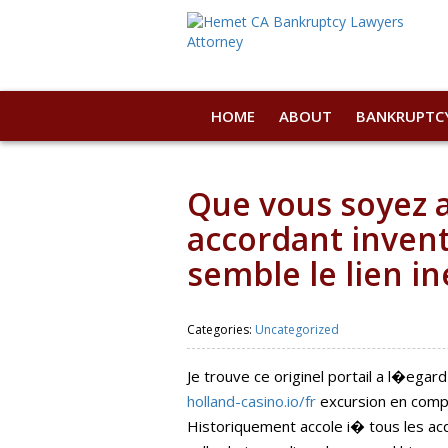
HOME
ABOUT
BANKRUPTC
Que vous soyez a
accordant invent
semble le lien in
Categories:
Uncategorized
Je trouve ce originel portail a l�ega
holland-casino.io/fr
excursion en comp
Historiquement accole i� tous les acq