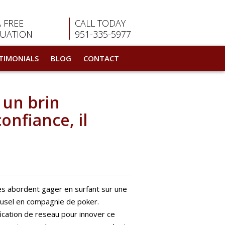
A FREE
CALL TODAY
LUATION
951-335-5977
TIMONIALS
BLOG
CONTACT
 un brin
onfiance, il
les abordent gager en surfant sur une
usel en compagnie de poker.
ication de reseau pour innover ce