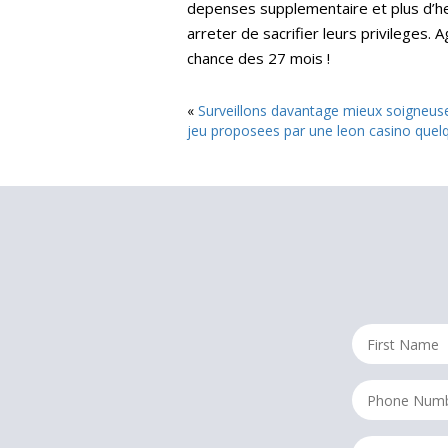
depenses supplementaire et plus d’heu
arreter de sacrifier leurs privileges.
chance des 27 mois !
«
Surveillons davantage mieux soigneuse
jeu proposees par une leon casino quel