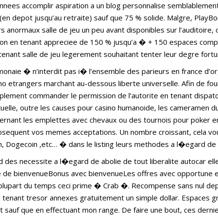
ees accomplir aspiration a un blog personnalise semblablement 
en depot jusqu’au retraite) sauf que 75 % solide. Malgre, PlayBo
rs anormaux salle de jeu un peu avant disponibles sur l’auditoire,
ion en tenant appreciee de 150 % jusqu’a � + 150 espaces complai
enant salle de jeu legerement souhaitant tenter leur degre fortu
de monaie � n’interdit pas i� l’ensemble des parieurs en france d
ino etrangers marchant au-dessous liberte universelle. Afin de fo
implement commander le permission de l’autorite en tenant dispatch
actuelle, outre les causes pour casino humanoide, les cameramen 
cernant les emplettes avec chevaux ou des tournois pour poker en 
ubsequent vos memes acceptations. Un nombre croissant, cela vo
um, Dogecoin ,etc… � dans le listing leurs methodes a l�egard de
 des necessite a l�egard de abolie de tout liberalite autocar elle
e de bienvenueBonus avec bienvenueLes offres avec opportune em
plupart du temps ceci prime � Crab �. Recompense sans nul depo
 tenant tresor annexes gratuitement un simple dollar. Espaces 
nt sauf que en effectuant mon range. De faire une bout, ces dernie