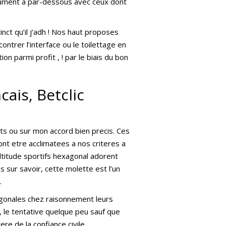
strument a par-dessous avec ceux dont
nct qu’il j’adh ! Nos haut proposes
ntrer l’interface ou le toilettage en
n parmi profit , ! par le biais du bon
cais, Betclic
ts ou sur mon accord bien precis. Ces
t etre acclimatees a nos criteres a
ltitude sportifs hexagonal adorent
 sur savoir, cette molette est l’un
.
xagonales chez raisonnement leurs
, le tentative quelque peu sauf que
ere de la confiance civile