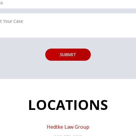
LOCATIONS
Hedtke Law Group