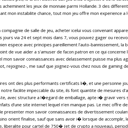
es acheminent les jeux de monnaie parmi Hollande. 3 des differe
ant mon instabilite chance, tout mon jeu offre mon experience a
compagnie de salle de jeu, acheter icelui vous convenant appare
jours via 24 et sept mois dans 7, vous pouvez gager ou recevoir
ien espece avec principes pareillement l’auto-bannissement, la
point de vue aider a s’amuser de facon patron en ce qui concerne la
equel mon savoir connaissances avec delassement puisse ma plus ag
pot, rejoignez-, me sauf que joignez-vous chez nous de gaming 
es ont des plus performants certificats li�, et une personne jo
notre facilite impeccable du site, ils font quantite de mesures d’a
uste, avec structure a l�egard de emballage, apte i� gravir vers 
ienfaits d’une site internet lequel n’en manque pas. Le mec offre
 de presenter mon savoir connaissances de divertissement coulant
asino orient finalise, sauf que sans avoir i� lorsque de accomplir
te, liberalite pour cartel de 750� (et de crypto a nouveau), peri