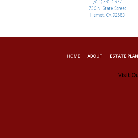
(951) 335-5977
736 N. State Street
Hemet, CA 92583
HOME
ABOUT
ESTATE PLA
Visit O