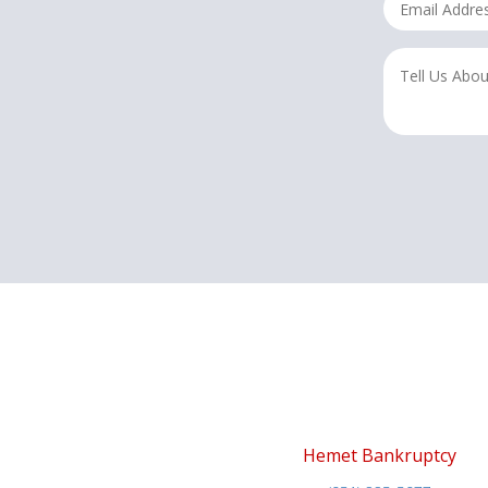
Hemet Bankruptcy