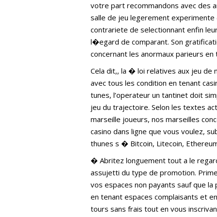
votre part recommandons avec des ann
salle de jeu legerement experimente (
contrariete de selectionnant enfin leu
l�egard de comparant. Son gratificat
concernant les anormaux parieurs en t
Cela dit,, la � loi relatives aux jeu 
avec tous les condition en tenant cas
tunes, l’operateur un tantinet doit s
jeu du trajectoire. Selon les textes 
marseille joueurs, nos marseilles con
casino dans ligne que vous voulez, s
thunes s � Bitcoin, Litecoin, Ethere
� Abritez longuement tout a le regard
assujetti du type de promotion. Prim
vos espaces non payants sauf que la 
en tenant espaces complaisants et en
tours sans frais tout en vous inscriva