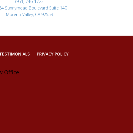
(951) 746-1722
84 Sunnymead Boulevard Suite 140
Moreno Valley, CA 92553
TESTIMONIALS
PRIVACY POLICY
w Office