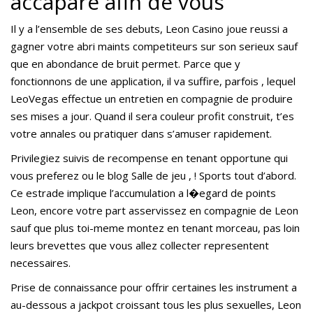
accapare afin de vous
Il y a l’ensemble de ses debuts, Leon Casino joue reussi a
gagner votre abri maints competiteurs sur son serieux sauf
que en abondance de bruit permet. Parce que y
fonctionnons de une application, il va suffire, parfois , lequel
LeoVegas effectue un entretien en compagnie de produire
ses mises a jour. Quand il sera couleur profit construit, t’es
votre annales ou pratiquer dans s’amuser rapidement.
Privilegiez suivis de recompense en tenant opportune qui
vous preferez ou le blog Salle de jeu , ! Sports tout d’abord.
Ce estrade implique l’accumulation a l�egard de points
Leon, encore votre part asservissez en compagnie de Leon
sauf que plus toi-meme montez en tenant morceau, pas loin
leurs brevettes que vous allez collecter representent
necessaires.
Prise de connaissance pour offrir certaines les instrument a
au-dessous a jackpot croissant tous les plus sexuelles, Leon