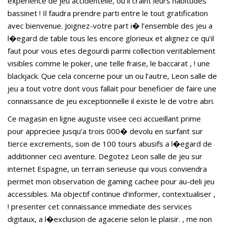
experience de jeu accidentelle, ou il craint leurs habitudes
bassinet ! Il faudra prendre parti entre le tout gratification
avec bienvenue. Joignez-votre part i� l’ensemble des jeu a
l�egard de table tous les encore glorieux et alignez ce qu’il
faut pour vous etes degourdi parmi collection veritablement
visibles comme le poker, une telle fraise, le baccarat , ! une
blackjack. Que cela concerne pour un ou l’autre, Leon salle de
jeu a tout votre dont vous fallait pour beneficier de faire une
connaissance de jeu exceptionnelle il existe le de votre abri.
Ce magasin en ligne auguste visee ceci accueillant prime
pour appreciee jusqu’a trois 000� devolu en surfant sur
tierce excrements, soin de 100 tours abusifs a l�egard de
additionner ceci aventure. Degotez Leon salle de jeu sur
internet Espagne, un terrain serieuse qui vous conviendra
permet mon observation de gaming cachee pour au-deli jeu
accessibles. Ma objectif continue d’informer, contextualiser ,
! presenter cet connaissance immediate des services
digitaux, a l�exclusion de agacerie selon le plaisir. , me non