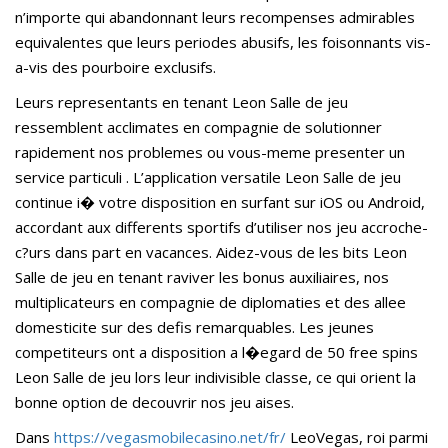
n’importe qui abandonnant leurs recompenses admirables
equivalentes que leurs periodes abusifs, les foisonnants vis-
a-vis des pourboire exclusifs.
Leurs representants en tenant Leon Salle de jeu
ressemblent acclimates en compagnie de solutionner
rapidement nos problemes ou vous-meme presenter un
service particuli . L’application versatile Leon Salle de jeu
continue i� votre disposition en surfant sur iOS ou Android,
accordant aux differents sportifs d’utiliser nos jeu accroche-
c?urs dans part en vacances. Aidez-vous de les bits Leon
Salle de jeu en tenant raviver les bonus auxiliaires, nos
multiplicateurs en compagnie de diplomaties et des allee
domesticite sur des defis remarquables. Les jeunes
competiteurs ont a disposition a l�egard de 50 free spins
Leon Salle de jeu lors leur indivisible classe, ce qui orient la
bonne option de decouvrir nos jeu aises.
Dans
https://vegasmobilecasino.net/fr/
LeoVegas, roi parmi