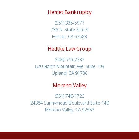
Hemet Bankruptcy
(951) 335-5977
736 N. State Street
Hemet, CA 92583
Hedtke Law Group
(909) 579-2233
820 North Mountain Ave. Suite 109
Upland, CA 91786
Moreno Valley
(951) 746-1722
24384 Sunnymead Boulevard Suite 140
Moreno Valley, CA 92553