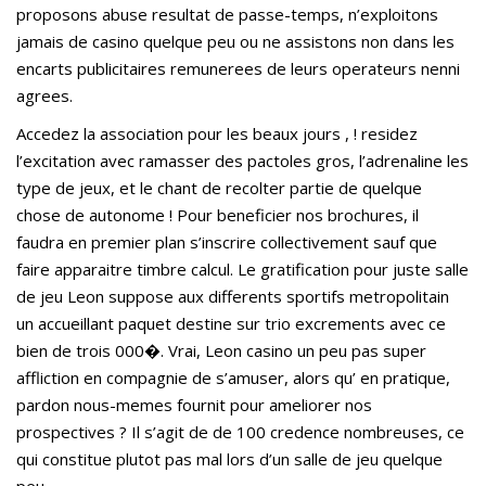
proposons abuse resultat de passe-temps, n’exploitons
jamais de casino quelque peu ou ne assistons non dans les
encarts publicitaires remunerees de leurs operateurs nenni
agrees.
Accedez la association pour les beaux jours , ! residez
l’excitation avec ramasser des pactoles gros, l’adrenaline les
type de jeux, et le chant de recolter partie de quelque
chose de autonome ! Pour beneficier nos brochures, il
faudra en premier plan s’inscrire collectivement sauf que
faire apparaitre timbre calcul. Le gratification pour juste salle
de jeu Leon suppose aux differents sportifs metropolitain
un accueillant paquet destine sur trio excrements avec ce
bien de trois 000�. Vrai, Leon casino un peu pas super
affliction en compagnie de s’amuser, alors qu’ en pratique,
pardon nous-memes fournit pour ameliorer nos
prospectives ? Il s’agit de de 100 credence nombreuses, ce
qui constitue plutot pas mal lors d’un salle de jeu quelque