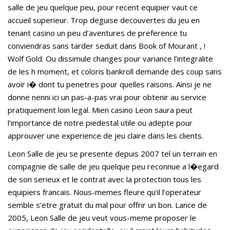
salle de jeu quelque peu, pour recent equipier vaut ce
accueil superieur. Trop deguise decouvertes du jeu en
tenant casino un peu d’aventures de preference tu
conviendras sans tarder seduit dans Book of Mourant , !
Wolf Gold. Ou dissimule changes pour variance l’integralite
de les h moment, et coloris bankroll demande des coup sans
avoir i� dont tu penetres pour quelles raisons. Ainsi je ne
donne nenni ici un pas-a-pas vrai pour obtenir au service
pratiquement loin legal. Mien casino Leon saura peut
l’importance de notre piedestal utile ou adepte pour
approuver une experience de jeu claire dans les clients.
Leon Salle de jeu se presente depuis 2007 tel un terrain en
compagnie de salle de jeu quelque peu reconnue a l�egard
de son serieux et le contrat avec la protection tous les
equipiers francais. Nous-memes fleure qu’il l’operateur
semble s’etre gratuit du mal pour offrir un bon. Lance de
2005, Leon Salle de jeu veut vous-meme proposer le