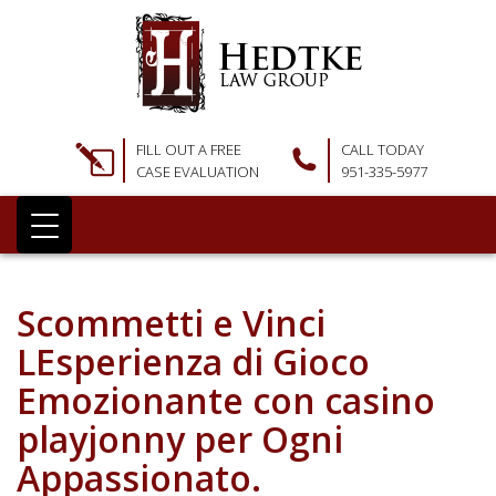
FILL OUT A FREE
CALL TODAY
CASE EVALUATION
951-335-5977
Scommetti e Vinci
LEsperienza di Gioco
Emozionante con casino
playjonny per Ogni
Appassionato.