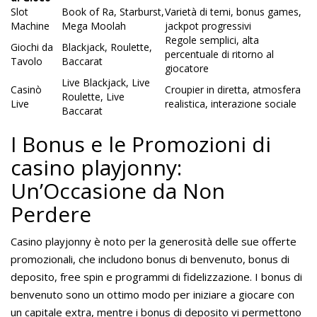
Slot
Book of Ra, Starburst,
Varietà di temi, bonus games,
Machine
Mega Moolah
jackpot progressivi
Regole semplici, alta
Giochi da
Blackjack, Roulette,
percentuale di ritorno al
Tavolo
Baccarat
giocatore
Live Blackjack, Live
Casinò
Croupier in diretta, atmosfera
Roulette, Live
Live
realistica, interazione sociale
Baccarat
I Bonus e le Promozioni di
casino playjonny:
Un’Occasione da Non
Perdere
Casino playjonny è noto per la generosità delle sue offerte
promozionali, che includono bonus di benvenuto, bonus di
deposito, free spin e programmi di fidelizzazione. I bonus di
benvenuto sono un ottimo modo per iniziare a giocare con
un capitale extra, mentre i bonus di deposito vi permettono