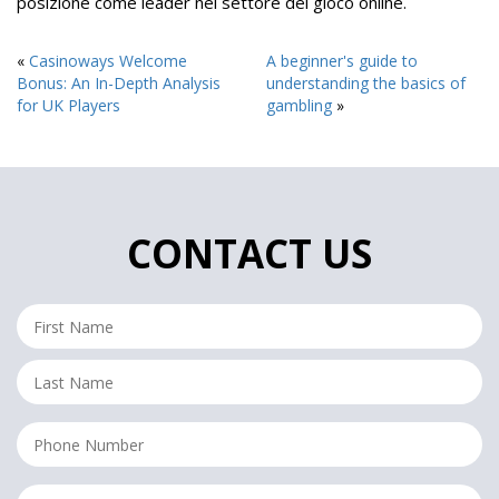
posizione come leader nel settore del gioco online.
«
Casinoways Welcome
A beginner's guide to
Bonus: An In-Depth Analysis
understanding the basics of
for UK Players
gambling
»
CONTACT US