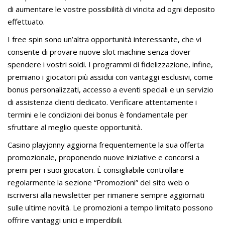
di aumentare le vostre possibilità di vincita ad ogni deposito
effettuato.
I free spin sono un’altra opportunità interessante, che vi
consente di provare nuove slot machine senza dover
spendere i vostri soldi. I programmi di fidelizzazione, infine,
premiano i giocatori più assidui con vantaggi esclusivi, come
bonus personalizzati, accesso a eventi speciali e un servizio
di assistenza clienti dedicato. Verificare attentamente i
termini e le condizioni dei bonus è fondamentale per
sfruttare al meglio queste opportunità.
Casino playjonny aggiorna frequentemente la sua offerta
promozionale, proponendo nuove iniziative e concorsi a
premi per i suoi giocatori. È consigliabile controllare
regolarmente la sezione “Promozioni” del sito web o
iscriversi alla newsletter per rimanere sempre aggiornati
sulle ultime novità. Le promozioni a tempo limitato possono
offrire vantaggi unici e imperdibili.