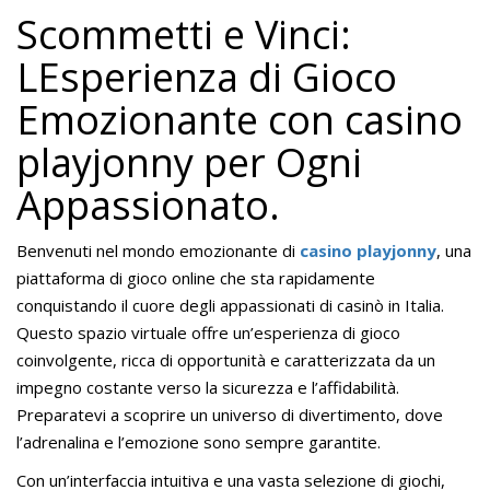
Scommetti e Vinci:
LEsperienza di Gioco
Emozionante con casino
playjonny per Ogni
Appassionato.
Benvenuti nel mondo emozionante di
casino playjonny
, una
piattaforma di gioco online che sta rapidamente
conquistando il cuore degli appassionati di casinò in Italia.
Questo spazio virtuale offre un’esperienza di gioco
coinvolgente, ricca di opportunità e caratterizzata da un
impegno costante verso la sicurezza e l’affidabilità.
Preparatevi a scoprire un universo di divertimento, dove
l’adrenalina e l’emozione sono sempre garantite.
Con un’interfaccia intuitiva e una vasta selezione di giochi,